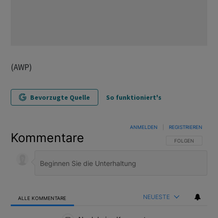
(AWP)
Bevorzugte Quelle
So funktioniert's
ANMELDEN
|
REGISTRIEREN
Kommentare
FOLGE DIESER U
FOLGEN
NEUESTE
ALLE KOMMENTARE
Alle Kommentare