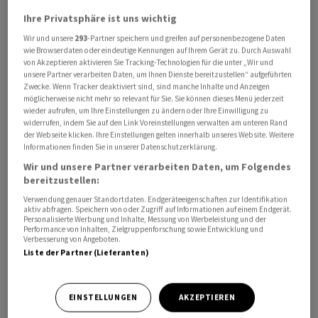
Ihre Privatsphäre ist uns wichtig
Wir und unsere
293
-Partner speichern und greifen auf personenbezogene Daten
Laut der für die Meere zuständigen US-Behörde NOAA
wie Browserdaten oder eindeutige Kennungen auf Ihrem Gerät zu. Durch Auswahl
von Akzeptieren aktivieren Sie Tracking-Technologien für die unter „Wir und
soll ein Rotationszugang für die Fischer eingeführt
unsere Partner verarbeiten Daten, um Ihnen Dienste bereitzustellen“ aufgeführten
werden. Umweltverbände warnen hingegen vor
Zwecke. Wenn Tracker deaktiviert sind, sind manche Inhalte und Anzeigen
möglicherweise nicht mehr so relevant für Sie. Sie können dieses Menü jederzeit
Schäden durch den Fang von Jakobsmuscheln, die
wieder aufrufen, um Ihre Einstellungen zu ändern oder Ihre Einwilligung zu
meist vom Meeresboden abgeschabt werden. Nach
widerrufen, indem Sie auf den Link Voreinstellungen verwalten am unteren Rand
der Webseite klicken. Ihre Einstellungen gelten innerhalb unseres Website. Weitere
Angaben der Umweltorganisation Conservation Law
Informationen finden Sie in unserer Datenschutzerklärung.
Foundation etwa gefährdet dies die Population des
Wir und unsere Partner verarbeiten Daten, um Folgendes
Atlantischen Kabeljaus, der in dem felsigen Boden dort
bereitzustellen:
Schutz sucht.
Verwendung genauer Standortdaten. Endgeräteeigenschaften zur Identifikation
aktiv abfragen. Speichern von oder Zugriff auf Informationen auf einem Endgerät.
Personalisierte Werbung und Inhalte, Messung von Werbeleistung und der
Fänge in Schutzgebieten?
Performance von Inhalten, Zielgruppenforschung sowie Entwicklung und
Verbesserung von Angeboten.
Liste der Partner (Lieferanten)
Bislang stand der Teil der Georges Bank daher unter
Schutz: Galt das Gebiet im Nordatlantik zwischen Cape
Cod nahe Boston im US-Bundesstaat Massachusetts
EINSTELLUNGEN
AKZEPTIEREN
und Nova Scotia in Kanada einst als einer der