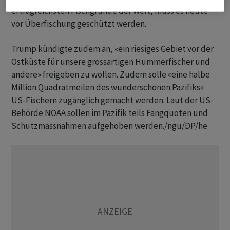
ertragreichsten Fischgründe der Welt, muss es heute
vor Überfischung geschützt werden.
Trump kündigte zudem an, «ein riesiges Gebiet vor der
Ostküste für unsere grossartigen Hummerfischer und
andere» freigeben zu wollen. Zudem solle «eine halbe
Million Quadratmeilen des wunderschönen Pazifiks»
US-Fischern zugänglich gemacht werden. Laut der US-
Behörde NOAA sollen im Pazifik teils Fangquoten und
Schutzmassnahmen aufgehoben werden./ngu/DP/he