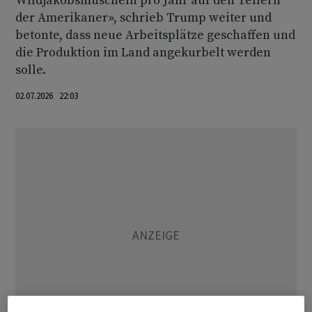
Wildjakobsmuscheln pro Jahr auf den Tellern
der Amerikaner», schrieb Trump weiter und
betonte, dass neue Arbeitsplätze geschaffen und
die Produktion im Land angekurbelt werden
solle.
02.07.2026 22:03