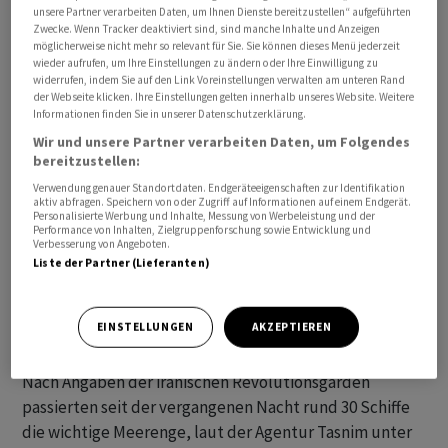
unsere Partner verarbeiten Daten, um Ihnen Dienste bereitzustellen“ aufgeführten
Araghtschi weiter, nur müsse eine Durchfahrt im Vorfeld
Zwecke. Wenn Tracker deaktiviert sind, sind manche Inhalte und Anzeigen
mit den iranischen Seestreitkräften koordiniert werden.
möglicherweise nicht mehr so relevant für Sie. Sie können dieses Menü jederzeit
wieder aufrufen, um Ihre Einstellungen zu ändern oder Ihre Einwilligung zu
widerrufen, indem Sie auf den Link Voreinstellungen verwalten am unteren Rand
der Webseite klicken. Ihre Einstellungen gelten innerhalb unseres Website. Weitere
Informationen finden Sie in unserer Datenschutzerklärung.
Wir und unsere Partner verarbeiten Daten, um Folgendes
bereitzustellen:
Verwendung genauer Standortdaten. Endgeräteeigenschaften zur Identifikation
aktiv abfragen. Speichern von oder Zugriff auf Informationen auf einem Endgerät.
Personalisierte Werbung und Inhalte, Messung von Werbeleistung und der
Performance von Inhalten, Zielgruppenforschung sowie Entwicklung und
Verbesserung von Angeboten.
Liste der Partner (Lieferanten)
EINSTELLUNGEN
AKZEPTIEREN
Nach Angaben der iranischen Revolutionsgarden
passierten seit der vergangenen Nacht rund 30 Schiffe
die wichtige Meerenge, laut der Agentur Tasnim unter