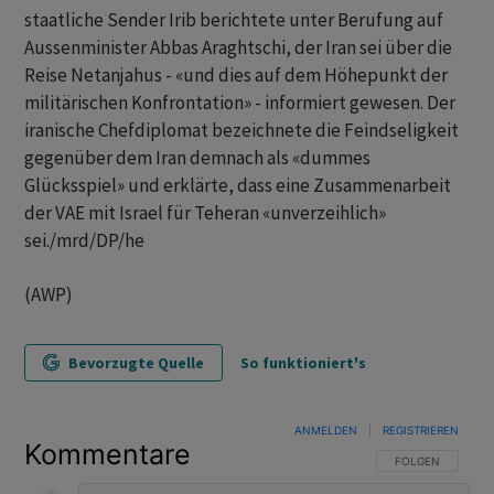
staatliche Sender Irib berichtete unter Berufung auf
Aussenminister Abbas Araghtschi, der Iran sei über die
Reise Netanjahus - «und dies auf dem Höhepunkt der
militärischen Konfrontation» - informiert gewesen. Der
iranische Chefdiplomat bezeichnete die Feindseligkeit
gegenüber dem Iran demnach als «dummes
Glücksspiel» und erklärte, dass eine Zusammenarbeit
der VAE mit Israel für Teheran «unverzeihlich»
sei./mrd/DP/he
(AWP)
Bevorzugte Quelle
So funktioniert's
ANMELDEN
|
REGISTRIEREN
Kommentare
FOLGE DIESER U
FOLGEN