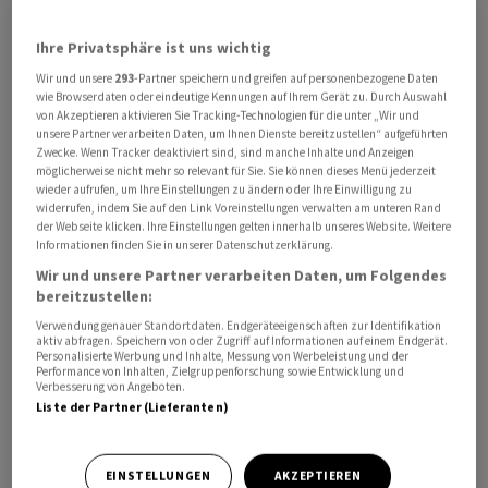
Manche Beobachter vermuten hinter der Entscheidung
Ihre Privatsphäre ist uns wichtig
des Kabinetts einen Racheakt, da Pavel immer wieder
Wir und unsere
293
-Partner speichern und greifen auf personenbezogene Daten
wie Browserdaten oder eindeutige Kennungen auf Ihrem Gerät zu. Durch Auswahl
Regierungsprojekte öffentlich kritisiert. Zuletzt
von Akzeptieren aktivieren Sie Tracking-Technologien für die unter „Wir und
äusserte er sich ablehnend zur geplanten Abschaffung
unsere Partner verarbeiten Daten, um Ihnen Dienste bereitzustellen“ aufgeführten
Zwecke. Wenn Tracker deaktiviert sind, sind manche Inhalte und Anzeigen
der Rundfunkgebühren und den damit verbundenen
möglicherweise nicht mehr so relevant für Sie. Sie können dieses Menü jederzeit
Kürzungen bei den öffentlich-rechtlichen Medien. In der
wieder aufrufen, um Ihre Einstellungen zu ändern oder Ihre Einwilligung zu
Vergangenheit hatten in der Regel entweder nur der
widerrufen, indem Sie auf den Link Voreinstellungen verwalten am unteren Rand
der Webseite klicken. Ihre Einstellungen gelten innerhalb unseres Website. Weitere
Präsident oder Präsident und Regierungschef
Informationen finden Sie in unserer Datenschutzerklärung.
gemeinsam das Land bei Nato-Gipfeln vertreten.
Wir und unsere Partner verarbeiten Daten, um Folgendes
Tschechien ist seit 1999 Nato-Mitglied.
bereitzustellen:
Verwendung genauer Standortdaten. Endgeräteeigenschaften zur Identifikation
aktiv abfragen. Speichern von oder Zugriff auf Informationen auf einem Endgerät.
Verfassungsgericht muss entscheiden
Personalisierte Werbung und Inhalte, Messung von Werbeleistung und der
Performance von Inhalten, Zielgruppenforschung sowie Entwicklung und
Verbesserung von Angeboten.
Es sei seine Pflicht, die Befugnisse des
Liste der Partner (Lieferanten)
Staatsoberhaupts nicht nur auszuüben, sondern auch
zu verteidigen, erklärte der Ex-Nato-General Pavel nun.
«Nicht meinetwegen, sondern für alle Präsidenten und
EINSTELLUNGEN
AKZEPTIEREN