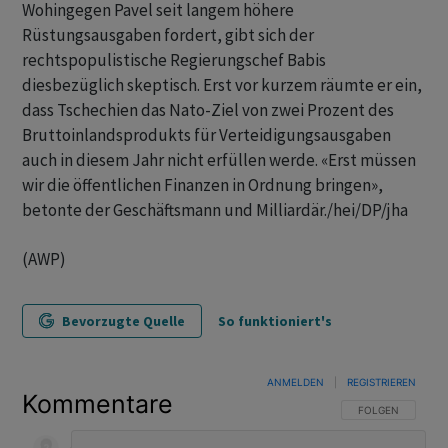
Wohingegen Pavel seit langem höhere
Rüstungsausgaben fordert, gibt sich der
rechtspopulistische Regierungschef Babis
diesbezüglich skeptisch. Erst vor kurzem räumte er ein,
dass Tschechien das Nato-Ziel von zwei Prozent des
Bruttoinlandsprodukts für Verteidigungsausgaben
auch in diesem Jahr nicht erfüllen werde. «Erst müssen
wir die öffentlichen Finanzen in Ordnung bringen»,
betonte der Geschäftsmann und Milliardär./hei/DP/jha
(AWP)
Bevorzugte Quelle
So funktioniert's
ANMELDEN
|
REGISTRIEREN
Kommentare
FOLGE DIESER U
FOLGEN