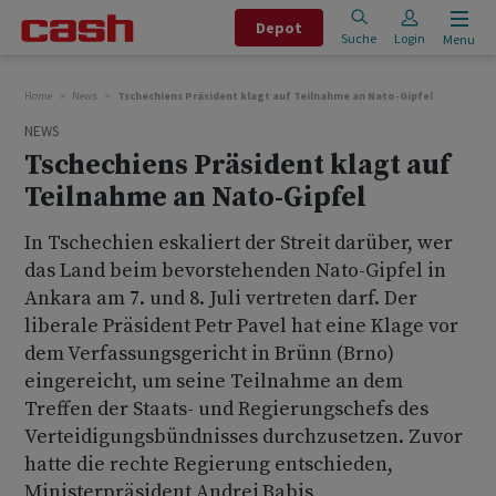
Depot
Suche
Login
Menu
Home
News
Tschechiens Präsident klagt auf Teilnahme an Nato-Gipfel
NEWS
Tschechiens Präsident klagt auf
Teilnahme an Nato-Gipfel
In Tschechien eskaliert der Streit darüber, wer
das Land beim bevorstehenden Nato-Gipfel in
Ankara am 7. und 8. Juli vertreten darf. Der
liberale Präsident Petr Pavel hat eine Klage vor
dem Verfassungsgericht in Brünn (Brno)
eingereicht, um seine Teilnahme an dem
Treffen der Staats- und Regierungschefs des
Verteidigungsbündnisses durchzusetzen. Zuvor
hatte die rechte Regierung entschieden,
Ministerpräsident Andrej Babis,