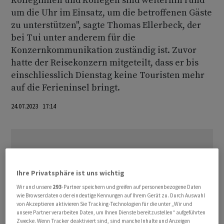
Kolleginnen und Kollegen sind weiterhin rund
um die Uhr im Einsatz, um die betroffenen Gäste
zu unterstützen", sagte Thomas Ellerbeck, der
bei Tui unter anderem für die
Konzernkommunikation zuständig ist. Zuvor
hatte der Reisekonzern mitgeteilt, dass er bis
einschliesslich Dienstag keine Touristen mehr
auf die Ferieninsel bringt.
24.07.2023 17:14
Ihre Privatsphäre ist uns wichtig
Wir und unsere
293
-Partner speichern und greifen auf personenbezogene Daten
wie Browserdaten oder eindeutige Kennungen auf Ihrem Gerät zu. Durch Auswahl
von Akzeptieren aktivieren Sie Tracking-Technologien für die unter „Wir und
unsere Partner verarbeiten Daten, um Ihnen Dienste bereitzustellen“ aufgeführten
Zwecke. Wenn Tracker deaktiviert sind, sind manche Inhalte und Anzeigen