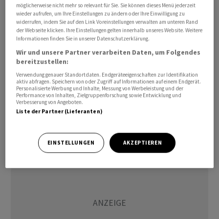
möglicherweise nicht mehr so relevant für Sie. Sie können dieses Menü jederzeit
wieder aufrufen, um Ihre Einstellungen zu ändern oder Ihre Einwilligung zu
widerrufen, indem Sie auf den Link Voreinstellungen verwalten am unteren Rand
der Webseite klicken. Ihre Einstellungen gelten innerhalb unseres Website. Weitere
Informationen finden Sie in unserer Datenschutzerklärung.
Wir und unsere Partner verarbeiten Daten, um Folgendes
bereitzustellen:
Seit Samstag wurden auf Rhodos wegen grosser,
Verwendung genauer Standortdaten. Endgeräteeigenschaften zur Identifikation
aktiv abfragen. Speichern von oder Zugriff auf Informationen auf einem Endgerät.
unkontrollierter Waldbrände zahlreiche Dörfer und
Personalisierte Werbung und Inhalte, Messung von Werbeleistung und der
Hotels geräumt. Am Sonntag hatte Tui den Angaben
Performance von Inhalten, Zielgruppenforschung sowie Entwicklung und
Verbesserung von Angeboten.
nach etwa 39 000 Gäste auf Rhodos, von denen 7800 von
Liste der Partner (Lieferanten)
der Situation betroffen waren./lkm/DP/nas
EINSTELLUNGEN
AKZEPTIEREN