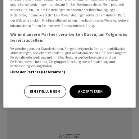
möglicherweise nicht mehr so relevant für Sie. Sie können dieses Menü jederzeit
abgeschlossen, der nach einem Bericht der staatlichen
wieder aufrufen, um Ihre Einstellungen zu ändern oder Ihre Einwilligung zu
türkischen Nachrichtenagentur Anadolu auch mit
widerrufen, indem Sie auf den Link Voreinstellungen verwalten am unteren Rand
der Webseite klicken. Ihre Einstellungen gelten innerhalb unseres Website. Weitere
Kronprinz Mohammed bin Salman zusammenkam.
Informationen finden Sie in unserer Datenschutzerklärung.
Zudem wurden Vereinbarungen in den Bereichen
Wir und unsere Partner verarbeiten Daten, um Folgendes
Energie, Direktinvestitionen und Kommunikation
bereitzustellen:
geschlossen.
Verwendung genauer Standortdaten. Endgeräteeigenschaften zur Identifikation
aktiv abfragen. Speichern von oder Zugriff auf Informationen auf einem Endgerät.
Personalisierte Werbung und Inhalte, Messung von Werbeleistung und der
Wichtigstes Ziel der Golf-Reise sind Investitionen. Die
Performance von Inhalten, Zielgruppenforschung sowie Entwicklung und
Verbesserung von Angeboten.
Türkei steckt in einer Währungskrise. Zur Stützung der
Liste der Partner (Lieferanten)
Landeswährung Lira hat die Zentralbank grosse Mengen
ausländischer Währungsdevisen verkauft./apo/DP/stk
EINSTELLUNGEN
AKZEPTIEREN