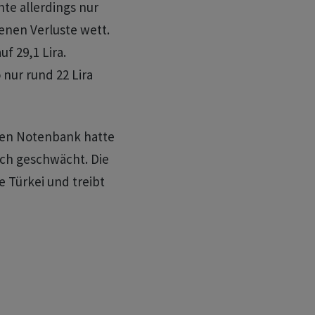
hte allerdings nur
tenen Verluste wett.
f 29,1 Lira.
 nur rund 22 Lira
chen Notenbank hatte
ich geschwächt. Die
e Türkei und treibt