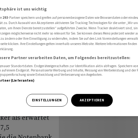
stärker als erwartet an
atsphäre ist uns wichtig
re
293
-Partner speichern und greifen auf personenbezogene Daten wie Browserdaten oder einde
ät zu. Durch Auswahl von Akzeptieren aktivieren Sie Tracking-Technologien für die unter „Wir un
nk hebt
aten, um Ihnen Dienste bereitzustellen“ aufgeführten Zwecke. Wenn Tracker deaktiviert sind, s
nzeigen möglicherweise nicht mehr so relevant für Sie. Sie können dieses Menü jederzeit wieder a
 zu ändern oder Ihre Einwilligung zu widerrufen, indem Sie auf den Link Voreinstellungen verwal
tärker als
eite klicken. Ihre Einstellungen gelten innerhalb unseres Website. Weitere Informationen finden 
rklärung.
nsere Partner verarbeiten Daten, um Folgendes bereitzustellen:
nauer Standortdaten. Endgeräteeigenschaften zur Identifikation aktiv abfragen. Speichern von 
 auf einem Endgerät. Personalisierte Werbung und Inhalte, Messung von Werbeleistung und der
elgruppenforschung sowie Entwicklung und Verbesserung von Angeboten.
artner (Lieferanten)
EINSTELLUNGEN
AKZEPTIEREN
ichts der hohen
rker als erwartet
7,5
ie die Notenbank