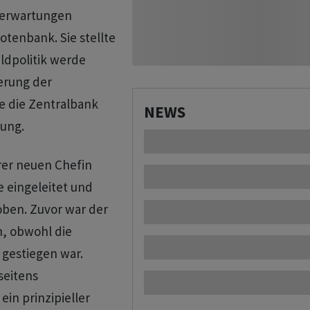
nserwartungen
otenbank. Sie stellte
ldpolitik werde
serung der
te die Zentralbank
NEWS
ung.
rer neuen Chefin
e eingeleitet und
oben. Zuvor war der
n, obwohl die
t gestiegen war.
seitens
in prinzipieller