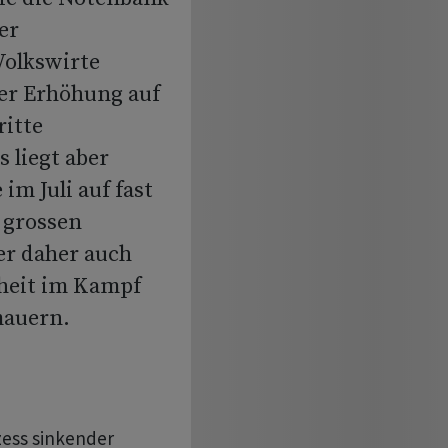
er
Volkswirte
ner Erhöhung auf
ritte
 liegt aber
 im Juli auf fast
 grossen
er daher auch
nheit im Kampf
mauern.
zess sinkender