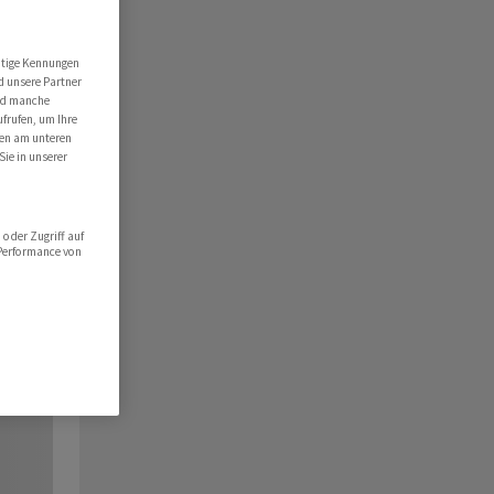
utige Kennungen
d unsere Partner
ind manche
ufrufen, um Ihre
ten am unteren
Sie in unserer
oder Zugriff auf
 Performance von