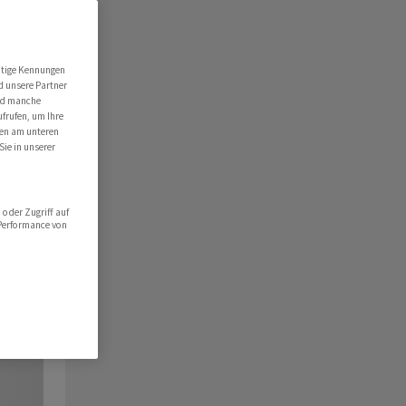
utige Kennungen
d unsere Partner
ind manche
ufrufen, um Ihre
ten am unteren
Sie in unserer
oder Zugriff auf
 Performance von