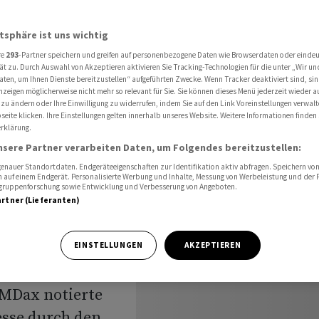
ieht an
atsphäre ist uns wichtig
re
293
-Partner speichern und greifen auf personenbezogene Daten wie Browserdaten oder einde
 Hero
ät zu. Durch Auswahl von Akzeptieren aktivieren Sie Tracking-Technologien für die unter „Wir un
aten, um Ihnen Dienste bereitzustellen“ aufgeführten Zwecke. Wenn Tracker deaktiviert sind, s
nzeigen möglicherweise nicht mehr so relevant für Sie. Sie können dieses Menü jederzeit wieder a
e zieht
 zu ändern oder Ihre Einwilligung zu widerrufen, indem Sie auf den Link Voreinstellungen verwal
eite klicken. Ihre Einstellungen gelten innerhalb unseres Website. Weitere Informationen finden 
rklärung.
nsere Partner verarbeiten Daten, um Folgendes bereitzustellen:
nauer Standortdaten. Endgeräteeigenschaften zur Identifikation aktiv abfragen. Speichern von 
 auf einem Endgerät. Personalisierte Werbung und Inhalte, Messung von Werbeleistung und der
elgruppenforschung sowie Entwicklung und Verbesserung von Angeboten.
artner (Lieferanten)
an einer
EINSTELLUNGEN
AKZEPTIEREN
ferdienstes
 MDax notierte
esse durch den