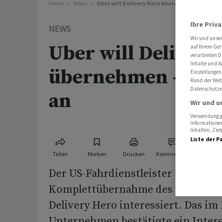
Home
News
Uber will Delivery Hero übernehmen - Aktie z
Ihre Priv
NEWS
Wir und unse
Uber will Delivery
auf Ihrem Ger
verarbeiten D
Inhalte und A
übernehmen - Akti
Einstellungen
Rand der Webs
Datenschutze
an
Wir und u
Verwendung ge
Informationen
Inhalten, Zi
Liste der P
Teilen
Merken
Drucken
Kommentare
Der US-Fahrdienstleister Uber ist 
Komplettübernahme des Essenslie
Delivery Hero interessiert. Das im
Unternehmen bestätigte ein Inter