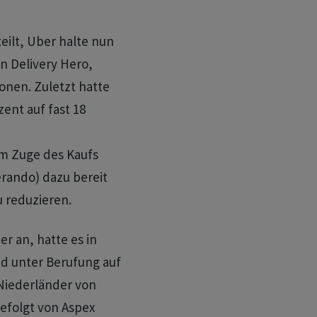
eilt, Uber halte nun
n Delivery Hero,
onen. Zuletzt hatte
ent auf fast 18
 im Zuge des Kaufs
rando) dazu bereit
u reduzieren.
r an, hatte es in
d unter Berufung auf
 Niederländer von
efolgt von Aspex