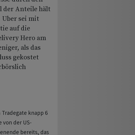
 der Anteile hält
 Uber sei mit
ie auf die
elivery Hero am
niger, als das
luss gekostet
rbörslich
m Tradegate knapp 6
e von der US-
enende bereits, das