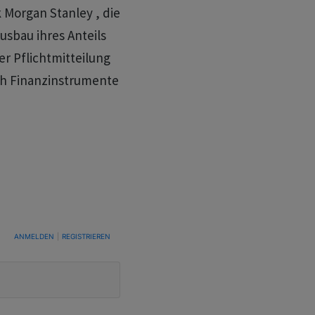
Morgan Stanley , die
usbau ihres Anteils
er Pflichtmitteilung
rch Finanzinstrumente
TUNG, UM BENACHRICHTIGT ZU WERDEN, WENN NEUE KOMMENTARE VERÖFFENTLICHT WE
ANMELDEN
|
REGISTRIEREN