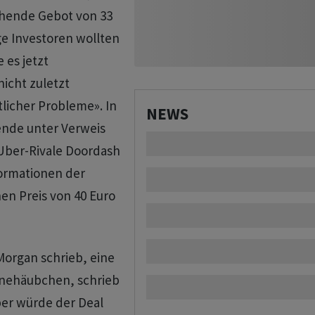
hende Gebot von 33
ige Investoren wollten
 es jetzt
icht zuletzt
licher Probleme». In
NEWS
ende unter Verweis
Uber-Rivale Doordash
formationen der
en Preis von 40 Euro
Morgan schrieb, eine
hnehäubchen, schrieb
ber würde der Deal