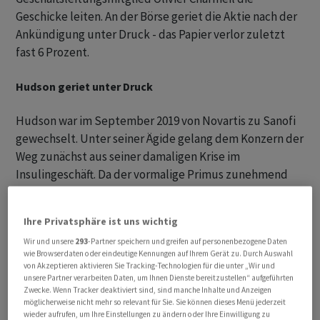
Geschicke leiten. An der Börse geriet die Aktie nach der
Ankündigung unter Druck - das Papier verlor zuletzt
fast 6 Prozent.
Hudson geriet unter Druck
Hudson war im September 2019 von Novartis zu Sanofi
gewechselt. Unter seiner Ägide gelang dem Konzern der
Weg zunächst aus seiner damaligen Krise im
Insulingeschäft. Da der vormalige Primus zunehmend
von Anbietern modernerer Insulin-Produkte überholt
wurde, verabschiedete sich Hudson vom Diabetes-
Ihre Privatsphäre ist uns wichtig
Geschäft.
Wir und unsere
293
-Partner speichern und greifen auf personenbezogene Daten
wie Browserdaten oder eindeutige Kennungen auf Ihrem Gerät zu. Durch Auswahl
Stattdessen richtete er den Konzern auf
von Akzeptieren aktivieren Sie Tracking-Technologien für die unter „Wir und
unsere Partner verarbeiten Daten, um Ihnen Dienste bereitzustellen“ aufgeführten
Immunkrankheiten, Impfstoffe und innovative
Zwecke. Wenn Tracker deaktiviert sind, sind manche Inhalte und Anzeigen
Therapien aus. Im vergangenen Jahr verkaufte Sanofi
möglicherweise nicht mehr so relevant für Sie. Sie können dieses Menü jederzeit
zudem sein Konsumentengeschäft Opella, womit sich
wieder aufrufen, um Ihre Einstellungen zu ändern oder Ihre Einwilligung zu