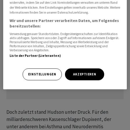
widerrufen, indem Sie auf den Link Voreinstellungen verwalten am unteren Rand
die Franzosen nur noch auf verschreibungspflichtige
der Webseite klicken. Ihre Einstellungen gelten innerhalb unseres Website. Weitere
Arzneien konzentrieren.
Informationen finden Sie in unserer Datenschutzerklärung.
Wir und unsere Partner verarbeiten Daten, um Folgendes
bereitzustellen:
Verwendung genauer Standortdaten. Endgeräteeigenschaften zur Identifikation
aktiv abfragen. Speichern von oder Zugriff auf Informationen auf einem Endgerät.
Personalisierte Werbung und Inhalte, Messung von Werbeleistung und der
Performance von Inhalten, Zielgruppenforschung sowie Entwicklung und
Verbesserung von Angeboten.
Liste der Partner (Lieferanten)
EINSTELLUNGEN
AKZEPTIEREN
Doch zuletzt stand Hudson unter Druck. Für den
milliardenschweren Kassenschlager Dupixent, der
unter anderem bei Asthma und Neurodermitis