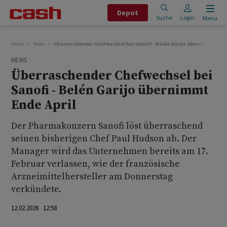
Depot
Suche
Login
Menu
Home
News
Überraschender Chefwechsel bei Sanofi - Belén Garijo übernimmt Ende 
NEWS
Überraschender Chefwechsel bei
Sanofi - Belén Garijo übernimmt
Ende April
Der Pharmakonzern Sanofi löst überraschend
seinen bisherigen Chef Paul Hudson ab. Der
Manager wird das Unternehmen bereits am 17.
Februar verlassen, wie der französische
Arzneimittelhersteller am Donnerstag
verkündete.
12.02.2026 12:58