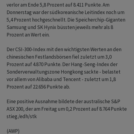
verlor am Ende 5,8 Prozent auf 8.411 Punkte. Am
Donnerstag war der südkoreanische Leitindex noch um
5,4 Prozent hochgeschnellt. Die Speicherchip-Giganten
Samsung und SK Hynix büssten jeweils mehr als 8
Prozent an Wert ein.
Der CSI-300-Index mit den wichtigsten Werten an den
chinesischen Festlandsbörsen fiel zuletzt um 3,0
Prozent auf 4.870 Punkte. Der Hang-Seng-Index der
Sonderverwaltungszone Hongkong sackte - belastet
vor allem von Alibaba und Tencent - zuletzt um 1,8
Prozent auf 22.656 Punkte ab.
Eine positive Ausnahme bildete der australische S&P
ASX 200, der am Freitag um 0,2 Prozent auf 8.764 Punkte
stieg./edh/stk
(AWP)