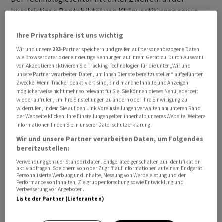
kurzfristigen Rentabilität von KI-Investitionen sowie
der Nachricht, dass Apple Preiserhöhungen für einige
Ihre Privatsphäre ist uns wichtig
Geräte angekündigt hatte, um die drastisch
gestiegenen Kosten für Speicherchips weiterzugeben.
Wir und unsere
293
-Partner speichern und greifen auf personenbezogene Daten
wie Browserdaten oder eindeutige Kennungen auf Ihrem Gerät zu. Durch Auswahl
Dies schürte Ängste vor einer nachlassenden Nachfrage
von Akzeptieren aktivieren Sie Tracking-Technologien für die unter „Wir und
im Privatkundengeschäft.
unsere Partner verarbeiten Daten, um Ihnen Dienste bereitzustellen“ aufgeführten
Zwecke. Wenn Tracker deaktiviert sind, sind manche Inhalte und Anzeigen
möglicherweise nicht mehr so relevant für Sie. Sie können dieses Menü jederzeit
Hinzu kamen Befürchtungen mit Blick auf die wieder
wieder aufrufen, um Ihre Einstellungen zu ändern oder Ihre Einwilligung zu
widerrufen, indem Sie auf den Link Voreinstellungen verwalten am unteren Rand
zunehmenden Spannungen im Nahen Osten. Ein
der Webseite klicken. Ihre Einstellungen gelten innerhalb unseres Website. Weitere
mutmasslich iranischer Drohnenangriff auf ein
Informationen finden Sie in unserer Datenschutzerklärung.
Frachtschiff in der Strasse von Hormus stellt das
Wir und unsere Partner verarbeiten Daten, um Folgendes
Rahmenabkommen zwischen Washington und Teheran
bereitzustellen:
zur Beendigung des Kriegs und Wiederöffnung der
Verwendung genauer Standortdaten. Endgeräteeigenschaften zur Identifikation
aktiv abfragen. Speichern von oder Zugriff auf Informationen auf einem Endgerät.
Meerenge auf die Probe.
Personalisierte Werbung und Inhalte, Messung von Werbeleistung und der
Performance von Inhalten, Zielgruppenforschung sowie Entwicklung und
Verbesserung von Angeboten.
In Tokio rutschte der Nikkei 225 unter die 70.000er-
Liste der Partner (Lieferanten)
Marke und schloss mit einem Minus von 4,2 Prozent bei
69.360 Punkten. Tags zuvor hatte der japanische