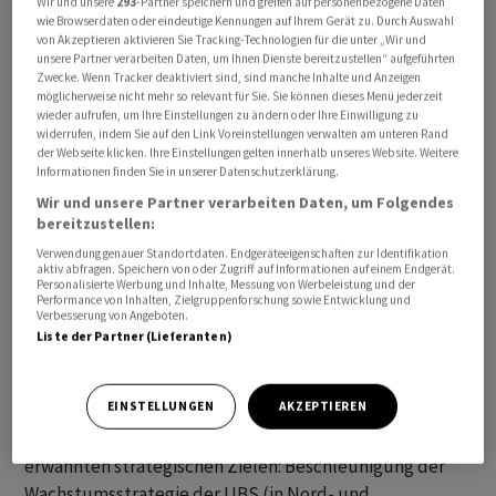
Wir und unsere
293
-Partner speichern und greifen auf personenbezogene Daten
wie Browserdaten oder eindeutige Kennungen auf Ihrem Gerät zu. Durch Auswahl
Heads of Coverage amten. Tom Churton wiederum wird
von Akzeptieren aktivieren Sie Tracking-Technologien für die unter „Wir und
Global Chief of Staff, Marc-Anthony Hourihan sowie
unsere Partner verarbeiten Daten, um Ihnen Dienste bereitzustellen“ aufgeführten
Nestor Paz-Galindo werden sogenannte Global Co-Head
Zwecke. Wenn Tracker deaktiviert sind, sind manche Inhalte und Anzeigen
möglicherweise nicht mehr so relevant für Sie. Sie können dieses Menü jederzeit
of Mergers & Acquisitions (M&A).
wieder aufrufen, um Ihre Einstellungen zu ändern oder Ihre Einwilligung zu
widerrufen, indem Sie auf den Link Voreinstellungen verwalten am unteren Rand
der Webseite klicken. Ihre Einstellungen gelten innerhalb unseres Website. Weitere
Die Bank verlassen werden dafür Manager wie etwa
Informationen finden Sie in unserer Datenschutzerklärung.
Michael Santini. Er war bisher Executive Chair of Global
Wir und unsere Partner verarbeiten Daten, um Folgendes
Banking und habe nun entschieden, sein Amt
bereitzustellen:
niederzulegen. Er stehe noch bis Ende Quartal zur
Verwendung genauer Standortdaten. Endgeräteeigenschaften zur Identifikation
aktiv abfragen. Speichern von oder Zugriff auf Informationen auf einem Endgerät.
Verfügung, um den Übergang sicher zu stellen.
Personalisierte Werbung und Inhalte, Messung von Werbeleistung und der
Performance von Inhalten, Zielgruppenforschung sowie Entwicklung und
Verbesserung von Angeboten.
Die Bank selbst betonte auf Anfrage von AWP, dass man
Liste der Partner (Lieferanten)
bei den Ernennungen auch vielen Credit Suisse-
Talenten eine "faire Chance" gegeben und nicht nur auf
EINSTELLUNGEN
AKZEPTIEREN
bisherige UBS-Führungskräfte gesetzt habe. Die
Ernennungen stünden im Einklang mit bereits
erwähnten strategischen Zielen: Beschleunigung der
Wachstumsstrategie der UBS (in Nord- und