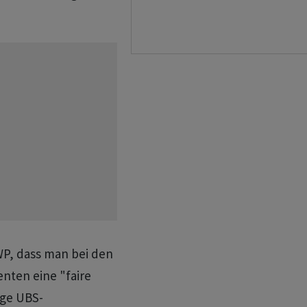
WP, dass man bei den
nten eine "faire
ige UBS-