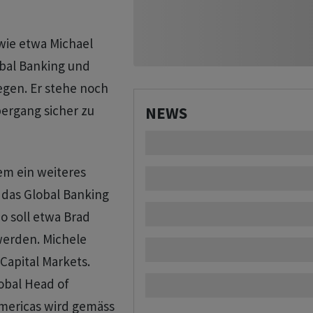
wie etwa Michael
lobal Banking und
egen. Er stehe noch
ergang sicher zu
NEWS
em ein weiteres
das Global Banking
o soll etwa Brad
 werden. Michele
Capital Markets.
lobal Head of
Americas wird gemäss