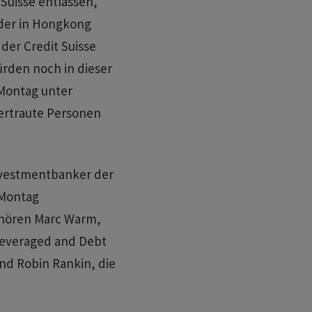
Suisse entlassen,
 der in Hongkong
der Credit Suisse
rden noch in dieser
Montag unter
ertraute Personen
Investmentbanker der
 Montag
hören Marc Warm,
Leveraged and Debt
und Robin Rankin, die