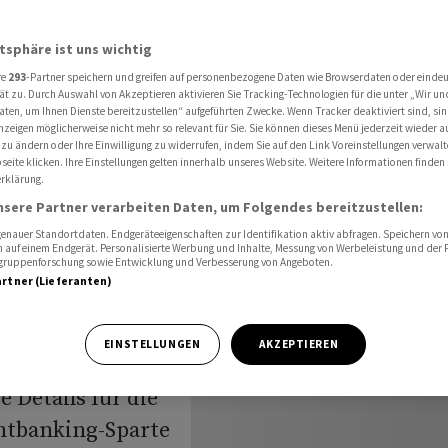
tmentbanking-Sparte bekannt
atsphäre ist uns wichtig
re
293
-Partner speichern und greifen auf personenbezogene Daten wie Browserdaten oder einde
gen für
ät zu. Durch Auswahl von Akzeptieren aktivieren Sie Tracking-Technologien für die unter „Wir un
aten, um Ihnen Dienste bereitzustellen“ aufgeführten Zwecke. Wenn Tracker deaktiviert sind, s
nzeigen möglicherweise nicht mehr so relevant für Sie. Sie können dieses Menü jederzeit wieder a
 zu ändern oder Ihre Einwilligung zu widerrufen, indem Sie auf den Link Voreinstellungen verwal
eite klicken. Ihre Einstellungen gelten innerhalb unseres Website. Weitere Informationen finden 
rklärung.
g-Sparte
nsere Partner verarbeiten Daten, um Folgendes bereitzustellen:
nauer Standortdaten. Endgeräteeigenschaften zur Identifikation aktiv abfragen. Speichern von 
 auf einem Endgerät. Personalisierte Werbung und Inhalte, Messung von Werbeleistung und der
elgruppenforschung sowie Entwicklung und Verbesserung von Angeboten.
artner (Lieferanten)
EINSTELLUNGEN
AKZEPTIEREN
 Details für die
ntbanking-Sparte