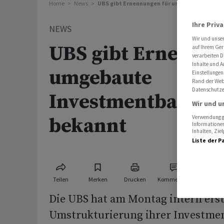
Home
News
UBS gibt Ernennungen für umgebaute Inves
Ihre Priv
NEWS
Wir und unse
UBS gibt Ernennun
auf Ihrem Ger
verarbeiten D
Inhalte und A
umgebaute
Einstellungen
Rand der Webs
Datenschutze
Investmentbankin
Wir und u
bekannt
Verwendung ge
Informationen
Inhalten, Zi
Liste der P
Teilen
Merken
Drucken
Kommentare
Die UBS hat am Montag intern erste
Umstrukturierung ihrer Investme