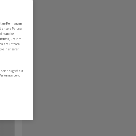
utige Kennungen
d unsere Partner
ind manche
ufrufen, um Ihre
ten am unteren
Sie in unserer
oder Zugriff auf
 Performance von