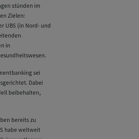
ngen stünden im
en Zielen:
r UBS (in Nord- und
eitenden
n in
Gesundheitswesen.
mentbanking sei
sgerichtet. Dabei
ell beibehalten,
ben bereits zu
BS habe weltweit