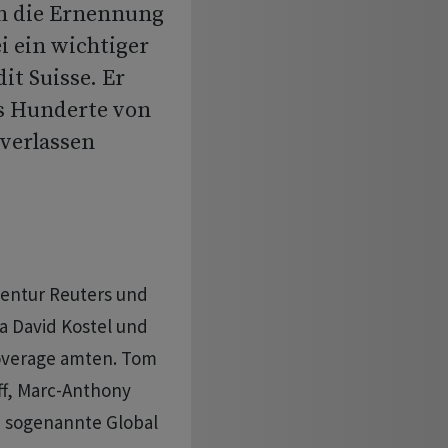
h die Ernennung
i ein wichtiger
it Suisse. Er
ss Hunderte von
verlassen
entur Reuters und
a David Kostel und
Coverage amten. Tom
ff, Marc-Anthony
 sogenannte Global