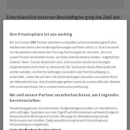
Einschliesslich externer Beschäftigter ging die Zahl der
Angestellten im Vergleich zum Stand am Ende des
dritten Quartals weltweit um 4336 Personen auf 138'462
Ihre Privatsphäre ist uns wichtig
Personen zurück, wie dem am Dienstag veröffentlichten
Wir und unsere
293
-Partner speichern und greifen auf personenbezogene Daten
Quartalsbericht der Grossbank zu entnehmen ist.
wie Browserdaten oder eindeutige Kennungen auf Ihrem Gerät zu. Durch Auswahl
von Akzeptieren aktivieren Sie Tracking-Technologien für die unter „Wir und
unsere Partner verarbeiten Daten, um Ihnen Dienste bereitzustellen“ aufgeführten
Die Zahl der internen Angestellten verringerte sich
Zwecke. Wenn Tracker deaktiviert sind, sind manche Inhalte und Anzeigen
dabei in den drei Berichtsmonaten um 3139 auf 112'849
möglicherweise nicht mehr so relevant für Sie. Sie können dieses Menü jederzeit
wieder aufrufen, um Ihre Einstellungen zu ändern oder Ihre Einwilligung zu
Beschäftigte (Vollzeitstellen), wie den
UBS
-Angaben
widerrufen, indem Sie auf den Link Voreinstellungen verwalten am unteren Rand
weiter zu entnehmen ist. Die Grossbank beschäftigte
der Webseite klicken. Ihre Einstellungen gelten innerhalb unseres Website. Weitere
Informationen finden Sie in unserer Datenschutzerklärung.
Ende des Jahres 2023 ausserdem noch 25'619 externe
Wir und unsere Partner verarbeiten Daten, um Folgendes
Beschäftigte (minus 1198).
bereitzustellen:
Verwendung genauer Standortdaten. Endgeräteeigenschaften zur Identifikation
Tiefere Personalausgaben und teurer Systemwechsel
aktiv abfragen. Speichern von oder Zugriff auf Informationen auf einem Endgerät.
Personalisierte Werbung und Inhalte, Messung von Werbeleistung und der
Performance von Inhalten, Zielgruppenforschung sowie Entwicklung und
Der Rückgang bei den Angestellten widerspiegelt sich
Verbesserung von Angeboten.