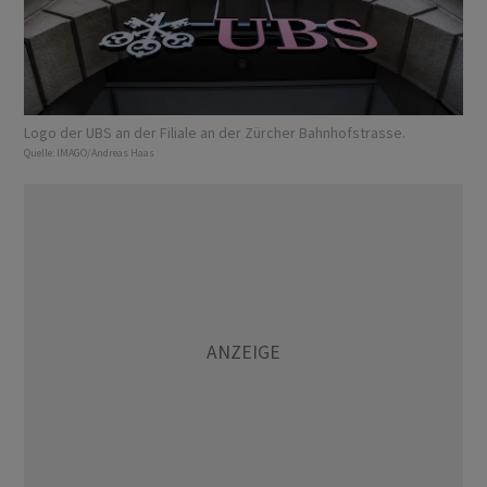
Logo der UBS an der Filiale an der Zürcher Bahnhofstrasse.
Quelle:
IMAGO/Andreas Haas