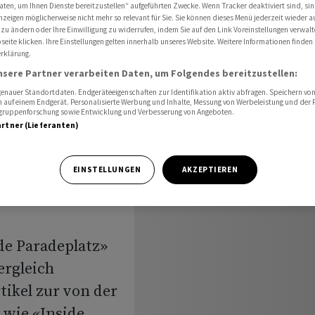
ber CS-Klage
aten, um Ihnen Dienste bereitzustellen“ aufgeführten Zwecke. Wenn Tracker deaktiviert sind, s
nzeigen möglicherweise nicht mehr so relevant für Sie. Sie können dieses Menü jederzeit wieder a
 zu ändern oder Ihre Einwilligung zu widerrufen, indem Sie auf den Link Voreinstellungen verwal
eite klicken. Ihre Einstellungen gelten innerhalb unseres Website. Weitere Informationen finden 
rklärung.
nsere Partner verarbeiten Daten, um Folgendes bereitzustellen:
nauer Standortdaten. Endgeräteeigenschaften zur Identifikation aktiv abfragen. Speichern von 
en sich
 auf einem Endgerät. Personalisierte Werbung und Inhalte, Messung von Werbeleistung und der
elgruppenforschung sowie Entwicklung und Verbesserung von Angeboten.
artner (Lieferanten)
EINSTELLUNGEN
AKZEPTIEREN
de Paradeplatz»
ergleich
rtikel zur von der
wie «Inside