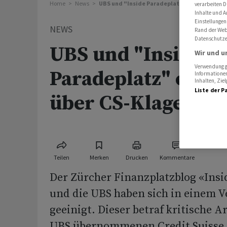
Home
News
UBS und "Inside Paradeplatz" einigen sich ü
verarbeiten D
Inhalte und A
Einstellungen
NEWS
Rand der Webs
Datenschutze
UBS und "Inside
Wir und u
Verwendung ge
Paradeplatz" einig
Informationen
Inhalten, Zi
Liste der P
über CS-Klage
Teilen
Merken
Drucken
Kommentare
Der Zürcher Finanzplatzblog «Insi
und die UBS haben sich in einem V
geeinigt. Dieser betraf kritische A
UBS übernommenen Credit Suisse, 