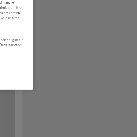
ind manche
ufrufen, um Ihre
ten am unteren
Sie in unserer
oder Zugriff auf
 Performance von