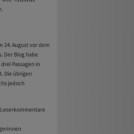
.
m 24. August vor dem
s. Der Blog habe
drei Passagen in
. Die übrigen
chs jedoch
m, Leserkommentare
ägerinnen