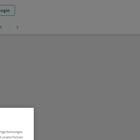
Login
n
Krypto
utige Kennungen
d unsere Partner