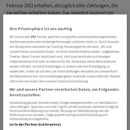
Februar 2021 erhalten, abzüglich aller Zahlungen, die
sie seither erhalten haben. Das Angebot beginnt am
(heutigen) Montag und läuft bis zum 31. Juli 2024.
Ihre Privatsphäre ist uns wichtig
Die UBS will den Kunden zeigen, dass sie es ernst meint
Wir und unsere
293
-Partner speichern und greifen auf personenbezogene Daten
mit der Aufarbeitung der CS-Altlasten: Das Angebot
wie Browserdaten oder eindeutige Kennungen auf Ihrem Gerät zu. Durch Auswahl
von Akzeptieren aktivieren Sie Tracking-Technologien für die unter „Wir und
solle den Fondsanlegern Sicherheit geben, so die Bank.
unsere Partner verarbeiten Daten, um Ihnen Dienste bereitzustellen“ aufgeführten
Die Investoren könnten so beschleunigt aus ihren
Zwecke. Wenn Tracker deaktiviert sind, sind manche Inhalte und Anzeigen
möglicherweise nicht mehr so relevant für Sie. Sie können dieses Menü jederzeit
Positionen aussteigen und «ein hohes Mass» an
wieder aufrufen, um Ihre Einstellungen zu ändern oder Ihre Einwilligung zu
finanzieller Entschädigung erhalten. Damit dürfte auch
widerrufen, indem Sie auf den Link Voreinstellungen verwalten am unteren Rand
der Webseite klicken. Ihre Einstellungen gelten innerhalb unseres Website. Weitere
ein Hindernis für neue Investitionen oder Geschäfte aus
Informationen finden Sie in unserer Datenschutzerklärung.
dem Weg geräumt werden.
Wir und unsere Partner verarbeiten Daten, um Folgendes
bereitzustellen:
Verwendung genauer Standortdaten. Endgeräteeigenschaften zur Identifikation
aktiv abfragen. Speichern von oder Zugriff auf Informationen auf einem Endgerät.
Personalisierte Werbung und Inhalte, Messung von Werbeleistung und der
Performance von Inhalten, Zielgruppenforschung sowie Entwicklung und
Verbesserung von Angeboten.
Liste der Partner (Lieferanten)