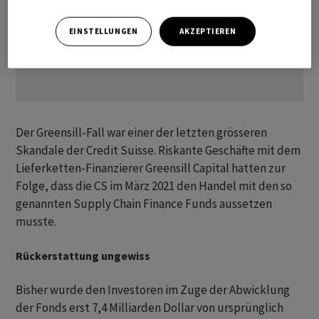
EINSTELLUNGEN
AKZEPTIEREN
Der Greensill-Fall war einer der letzten grösseren
Skandale der Credit Suisse. Riskante Geschäfte mit dem
Lieferketten-Finanzierer Greensill Capital hatten zur
Folge, dass die CS im März 2021 den Handel mit den so
genannten Supply Chain Finance Funds aussetzen
musste.
Rückerstattung ungewiss
Bisher wurde den Investoren im Zuge der Abwicklung
der Fonds erst 7,4 Milliarden Dollar von ursprünglich