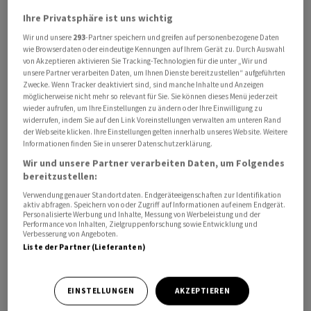
Gouverneur von Saratow, Roman Bussargin, auf
Ihre Privatsphäre ist uns wichtig
Telegram. Details nannte er nicht. Die Raffinerie in
Wir und unsere
293
-Partner speichern und greifen auf personenbezogene Daten
Saratow gehört zum staatlichen Ölkonzern Rosneft, der
wie Browserdaten oder eindeutige Kennungen auf Ihrem Gerät zu. Durch Auswahl
von Akzeptieren aktivieren Sie Tracking-Technologien für die unter „Wir und
unter der Leitung von Igor Setschin steht, einem engen
unsere Partner verarbeiten Daten, um Ihnen Dienste bereitzustellen“ aufgeführten
Vertrauten von Kremlchef Wladimir Putin. Bereits in der
Zwecke. Wenn Tracker deaktiviert sind, sind manche Inhalte und Anzeigen
möglicherweise nicht mehr so relevant für Sie. Sie können dieses Menü jederzeit
Vergangenheit war die Anlage Ziel ukrainischer Angriffe.
wieder aufrufen, um Ihre Einstellungen zu ändern oder Ihre Einwilligung zu
widerrufen, indem Sie auf den Link Voreinstellungen verwalten am unteren Rand
Der Gouverneur von Rostow, Juri Sljussar, bestätigte
der Webseite klicken. Ihre Einstellungen gelten innerhalb unseres Website. Weitere
Informationen finden Sie in unserer Datenschutzerklärung.
auf Telegram, den Brand eines Öllagers bei Taganrog im
Wir und unsere Partner verarbeiten Daten, um Folgendes
Landkreis Matwejew-Kurgan. Die Löscharbeiten hielten
bereitzustellen:
an, schrieb er auf Telegram.
Verwendung genauer Standortdaten. Endgeräteeigenschaften zur Identifikation
aktiv abfragen. Speichern von oder Zugriff auf Informationen auf einem Endgerät.
Personalisierte Werbung und Inhalte, Messung von Werbeleistung und der
Ukrainische Drohnen trafen zudem einen
Performance von Inhalten, Zielgruppenforschung sowie Entwicklung und
Verbesserung von Angeboten.
Verteilerpunkt einer Erdöl-Pipeline in der Region Kirow,
Liste der Partner (Lieferanten)
knapp 800 Kilometer östlich von Moskau, wie das
ukrainische Militär mitteilte. Über diese Pipeline wird
Erdöl aus Sibirien zu den russischen Ostseehäfen sowie
EINSTELLUNGEN
AKZEPTIEREN
nach Belarus transportiert. Die russischen Behörden