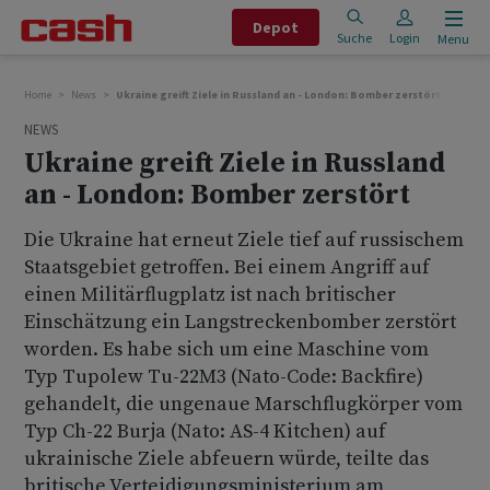
Depot
Suche
Login
Menu
Home
News
Ukraine greift Ziele in Russland an - London: Bomber zerstört
NEWS
Ukraine greift Ziele in Russland
an - London: Bomber zerstört
Die Ukraine hat erneut Ziele tief auf russischem
Staatsgebiet getroffen. Bei einem Angriff auf
einen Militärflugplatz ist nach britischer
Einschätzung ein Langstreckenbomber zerstört
worden. Es habe sich um eine Maschine vom
Typ Tupolew Tu-22M3 (Nato-Code: Backfire)
gehandelt, die ungenaue Marschflugkörper vom
Typ Ch-22 Burja (Nato: AS-4 Kitchen) auf
ukrainische Ziele abfeuern würde, teilte das
britische Verteidigungsministerium am