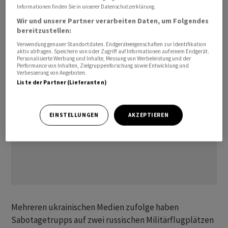
von mutmasslich vollen Treibstofftanks auf den
Informationen finden Sie in unserer Datenschutzerklärung.
verbreiteten Bildern. Wer den Sabotageakt verübt hat,
Wir und unsere Partner verarbeiten Daten, um Folgendes
bereitzustellen:
sagte Jussow nicht.
Verwendung genauer Standortdaten. Endgeräteeigenschaften zur Identifikation
aktiv abfragen. Speichern von oder Zugriff auf Informationen auf einem Endgerät.
Personalisierte Werbung und Inhalte, Messung von Werbeleistung und der
Performance von Inhalten, Zielgruppenforschung sowie Entwicklung und
Verbesserung von Angeboten.
Liste der Partner (Lieferanten)
EINSTELLUNGEN
AKZEPTIEREN
Mehreren ukrainischen Medien zufolge haben
Sabotagetrupps auf zwei russischen Militärflugplätzen