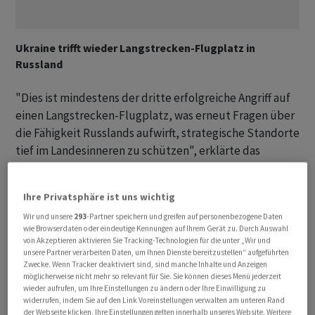
Ukraine trifft wieder Langstrecken-Flugplatz in
Russland
"Dies ist mindestens der dritte erfolgreiche Angriff auf
einen Langstrecken-Flugplatz, was erneut Fragen über
die Fähigkeit Russlands aufwirft, strategische Standorte
tief im Landesinneren zu schützen", erklärte das
britische Verteidigungsministerium. Der ukrainische
Militärgeheimdienst sprach ebenfalls davon, dass
Ihre Privatsphäre ist uns wichtig
mindestens ein strategischer Bomber zerstört worden
Wir und unsere
293
-Partner speichern und greifen auf personenbezogene Daten
sei. "Die Rede ist von der Vernichtung eines Bombers
wie Browserdaten oder eindeutige Kennungen auf Ihrem Gerät zu. Durch Auswahl
Tu-22M3 und von Schäden an mindestens zwei
von Akzeptieren aktivieren Sie Tracking-Technologien für die unter „Wir und
unsere Partner verarbeiten Daten, um Ihnen Dienste bereitzustellen“ aufgeführten
Bombern", sagte Militärgeheimdienstsprecher Andrij
Zwecke. Wenn Tracker deaktiviert sind, sind manche Inhalte und Anzeigen
Jussow dem Internetsender Hromadske. Der zerstörte
möglicherweise nicht mehr so relevant für Sie. Sie können dieses Menü jederzeit
wieder aufrufen, um Ihre Einstellungen zu ändern oder Ihre Einwilligung zu
Bomber sei startbereit gewesen. Davon zeugten die
widerrufen, indem Sie auf den Link Voreinstellungen verwalten am unteren Rand
Einstiegsleiter für die Besatzung und der starke Brand
der Webseite klicken. Ihre Einstellungen gelten innerhalb unseres Website. Weitere