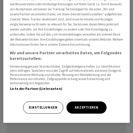
wie Browserdaten oder eindeutige Kennungen auf Ihrem Gerät zu. Durch Auswahl
Zudem soll es bei dem Ministertreffen den Angaben
von Akzeptieren aktivieren Sie Tracking-Technologien für die unter „Wir und
zufolge auch um die Frage gehen, wie die EU nach
unsere Partner verarbeiten Daten, um Ihnen Dienste bereitzustellen“ aufgeführten
Zwecke. Wenn Tracker deaktiviert sind, sind manche Inhalte und Anzeigen
einem möglichen Friedensabkommen zwischen der
möglicherweise nicht mehr so relevant für Sie. Sie können dieses Menü jederzeit
Ukraine und Russland die Überwachung des
wieder aufrufen, um Ihre Einstellungen zu ändern oder Ihre Einwilligung zu
Waffenstillstands unterstützen könnte. Ein
widerrufen, indem Sie auf den Link Voreinstellungen verwalten am unteren Rand
der Webseite klicken. Ihre Einstellungen gelten innerhalb unseres Website. Weitere
federführend von den USA erarbeitetes Konzept sieht
Informationen finden Sie in unserer Datenschutzerklärung.
vor, die etwa 1.200 Kilometer lange Kontaktlinie vor
Wir und unsere Partner verarbeiten Daten, um Folgendes
allem mit unbemannten Hightech-Systemen zu
bereitzustellen:
bewachen. Dabei würde es sich zum Beispiel um
Verwendung genauer Standortdaten. Endgeräteeigenschaften zur Identifikation
aktiv abfragen. Speichern von oder Zugriff auf Informationen auf einem Endgerät.
Drohnen, aber auch um bodengestützte Systeme
Personalisierte Werbung und Inhalte, Messung von Werbeleistung und der
handeln. Eine grosse Truppenpräsenz direkt an der
Performance von Inhalten, Zielgruppenforschung sowie Entwicklung und
Verbesserung von Angeboten.
Kontaktlinie wäre dann vermutlich nicht
Liste der Partner (Lieferanten)
erforderlich./aha/DP/jha
EINSTELLUNGEN
AKZEPTIEREN
(AWP)