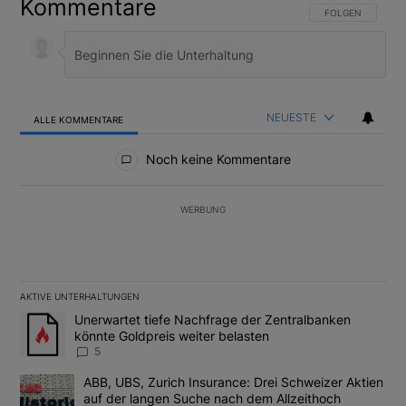
Kommentare
FOLGE DIESER U
FOLGEN
NEUESTE
ALLE KOMMENTARE
Alle Kommentare
Noch keine Kommentare
WERBUNG
AKTIVE UNTERHALTUNGEN
Das Folgende ist eine Liste der am meisten kommentierten Artikel
Ein Trendartikel mit dem Titel "Unerwartet tiefe Nachfrage der 
Unerwartet tiefe Nachfrage der Zentralbanken
könnte Goldpreis weiter belasten
5
Ein Trendartikel mit dem Titel "ABB, UBS, Zurich Insurance: Dre
ABB, UBS, Zurich Insurance: Drei Schweizer Aktien
auf der langen Suche nach dem Allzeithoch