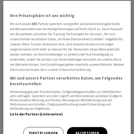
Nachrichtenagentur Tass kurz nach Mitternacht
vorübergehende Einschränkungen aus
Ihre Privatsphäre ist uns wichtig
Sicherheitsgründen am Moskauer Flughafen Wnukowo.
Wir und unsere
293
-Partner speichern und greifen auf personenbezogene Daten
Sie berief sich dabei auf die russische Luftfahrtbehörde
wie Browserdaten oder eindeutige Kennungen auf Ihrem Gerät zu. Durch Auswahl
von Akzeptieren aktivieren Sie Tracking-Technologien für die unter „Wir und
Rosawiazija.
unsere Partner verarbeiten Daten, um Ihnen Dienste bereitzustellen“ aufgeführten
Zwecke. Wenn Tracker deaktiviert sind, sind manche Inhalte und Anzeigen
Der ukrainische Präsident Wolodymyr Selenskyj hatte in
möglicherweise nicht mehr so relevant für Sie. Sie können dieses Menü jederzeit
wieder aufrufen, um Ihre Einstellungen zu ändern oder Ihre Einwilligung zu
seiner Videobotschaft am Abend mit Blick auf die
widerrufen, indem Sie auf den Link Voreinstellungen verwalten am unteren Rand
Siegesparade in Moskau Vertreter Russland
der Webseite klicken. Ihre Einstellungen gelten innerhalb unseres Website. Weitere
Informationen finden Sie in unserer Datenschutzerklärung.
nahestehender Staaten davor gewarnt, in die russische
Wir und unsere Partner verarbeiten Daten, um Folgendes
Hauptstadt zu kommen. Kiew habe entsprechende
bereitzustellen:
Anfragen bekommen. Selenskyj sprach von einem
Verwendung genauer Standortdaten. Endgeräteeigenschaften zur Identifikation
seltsamen Wunsch zu dieser Zeit. «Wir raten davon ab.»
aktiv abfragen. Speichern von oder Zugriff auf Informationen auf einem Endgerät.
Personalisierte Werbung und Inhalte, Messung von Werbeleistung und der
Performance von Inhalten, Zielgruppenforschung sowie Entwicklung und
Verbesserung von Angeboten.
Russland feiert traditionell am 9. Mai mit einer
Liste der Partner (Lieferanten)
Militärparade auf dem Roten Platz in Moskau den Sieg
der Sowjetunion über Nazi-Deutschland. Davor ist die
Lage in Moskau besonders wegen ukrainischer
EINSTELLUNGEN
AKZEPTIEREN