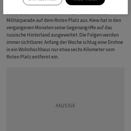
Drohnenangriffe angespannt. Der Kreml lud kurzfristig
ausländische Journalisten von der traditionellen
Militärparade auf dem Roten Platz aus. Kiew hat in den
vergangenen Monaten seine Gegenangriffe auf das
russische Hinterland ausgeweitet. Die Folgen werden
immer sichtbarer. Anfang der Woche schlug eine Drohne
in ein Wohnhochhaus nur etwa sechs Kilometer vom
Roten Platz entfernt ein.