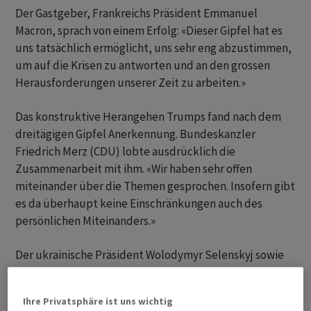
Der Gastgeber, Frankreichs Präsident Emmanuel
Macron, sprach von einem Erfolg: «Dieser Gipfel hat es
uns tatsächlich ermöglicht, uns sehr eng abzustimmen,
um auf die Krisen zu antworten und an den grossen
Herausforderungen unserer Zeit zu arbeiten.»
Das konstruktive Herangehen Trumps fand nach dem
dreitägigen Gipfel Anerkennung. Bundeskanzler
Friedrich Merz (CDU) lobte ausdrücklich die
Zusammenarbeit mit ihm. «Wir haben sehr offen
miteinander über die Themen gesprochen. Insofern gibt
es da überhaupt keine Einschränkungen auch des
persönlichen Miteinanders.»
Der ukrainische Präsident Wolodymyr Selenskyj sowie
führende Politiker aus dem Nahen Osten waren als
Gäste eingeladen. Wichtige Themen und Ergebnisse in
Ihre Privatsphäre ist uns wichtig
einer Übersicht: