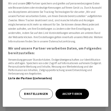
Wir und unsere
293
-Partner speichern und greifen auf personenbezogene Daten
wie Browserdaten oder eindeutige Kennungen auf Ihrem Gerät zu. Durch Auswahl
Ukraine: Macron spricht von «strategischem Erwachen»
von Akzeptieren aktivieren Sie Tracking-Technologien für die unter „Wir und
unsere Partner verarbeiten Daten, um Ihnen Dienste bereitzustellen“ aufgeführten
Zwecke. Wenn Tracker deaktiviert sind, sind manche Inhalte und Anzeigen
Frankreichs Präsident Emmanuel Macron, der
möglicherweise nicht mehr so relevant für Sie. Sie können dieses Menü jederzeit
Gastgeber, bezeichnete den Gipfel als «Moment des
wieder aufrufen, um Ihre Einstellungen zu ändern oder Ihre Einwilligung zu
widerrufen, indem Sie auf den Link Voreinstellungen verwalten am unteren Rand
strategischen Erwachens». Die USA und die anderen G7-
der Webseite klicken. Ihre Einstellungen gelten innerhalb unseres Website. Weitere
Staaten wollen mit zusätzlichem Druck auf Russland
Informationen finden Sie in unserer Datenschutzerklärung.
die Bemühungen um ein Ende des Ukraine-Krieges
Wir und unsere Partner verarbeiten Daten, um Folgendes
intensivieren. In einer gemeinsamen Erklärung der
bereitzustellen:
Staats- und Regierungschefs heisst es, man werde die
Verwendung genauer Standortdaten. Endgeräteeigenschaften zur Identifikation
aktiv abfragen. Speichern von oder Zugriff auf Informationen auf einem Endgerät.
Sanktionen verschärfen, auch im Öl- und Gassektor.
Personalisierte Werbung und Inhalte, Messung von Werbeleistung und der
Performance von Inhalten, Zielgruppenforschung sowie Entwicklung und
Zudem habe man vereinbart, die Lieferung
Verbesserung von Angeboten.
weitreichender Waffen und von
Liste der Partner (Lieferanten)
Luftverteidigungskapazitäten auszuweiten.
EINSTELLUNGEN
AKZEPTIEREN