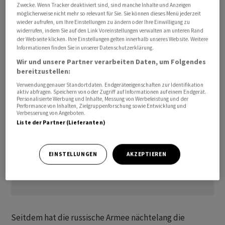
Zwecke. Wenn Tracker deaktiviert sind, sind manche Inhalte und Anzeigen
Hauptquartier des Bündnisses. Russland hatte Mitte
möglicherweise nicht mehr so relevant für Sie. Sie können dieses Menü jederzeit
Juli seine Sicherheitsgarantien für ukrainische
wieder aufrufen, um Ihre Einstellungen zu ändern oder Ihre Einwilligung zu
widerrufen, indem Sie auf den Link Voreinstellungen verwalten am unteren Rand
Agrarausfuhren über das Schwarze Meer
der Webseite klicken. Ihre Einstellungen gelten innerhalb unseres Website. Weitere
zurückgezogen.
Informationen finden Sie in unserer Datenschutzerklärung.
Wir und unsere Partner verarbeiten Daten, um Folgendes
bereitzustellen:
Verwendung genauer Standortdaten. Endgeräteeigenschaften zur Identifikation
aktiv abfragen. Speichern von oder Zugriff auf Informationen auf einem Endgerät.
Personalisierte Werbung und Inhalte, Messung von Werbeleistung und der
Performance von Inhalten, Zielgruppenforschung sowie Entwicklung und
Verbesserung von Angeboten.
Liste der Partner (Lieferanten)
EINSTELLUNGEN
AKZEPTIEREN
Seitdem hat die russische Armee nächtelang die