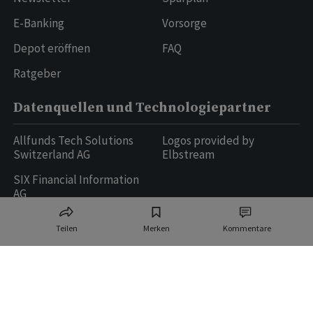
E-Banking
Vorsorge
Depot eröffnen
FAQ
Ratgeber
Datenquellen und Technologiepartner
Allfunds Tech Solutions
Logos provided by
Switzerland AG
Elbstream
SIX Financial Information
AG
Teilen
Merken
Kommentare
Ringier AG | Ringier Medien Schweiz
16
weitere Publikationen