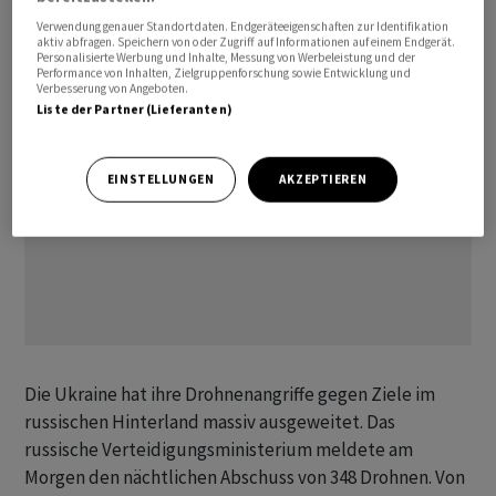
neuartigen Langstrecken-Drohnen an.
Verwendung genauer Standortdaten. Endgeräteeigenschaften zur Identifikation
aktiv abfragen. Speichern von oder Zugriff auf Informationen auf einem Endgerät.
Personalisierte Werbung und Inhalte, Messung von Werbeleistung und der
Performance von Inhalten, Zielgruppenforschung sowie Entwicklung und
Verbesserung von Angeboten.
Liste der Partner (Lieferanten)
EINSTELLUNGEN
AKZEPTIEREN
Die Ukraine hat ihre Drohnenangriffe gegen Ziele im
russischen Hinterland massiv ausgeweitet. Das
russische Verteidigungsministerium meldete am
Morgen den nächtlichen Abschuss von 348 Drohnen. Von