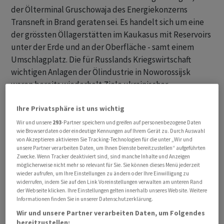
der Ölterminal Gruschowaja des Energiekonzerns
Transneft in Brand geraten sei. Es handelt sich um eine
der grössten Öllagerstätten im Kaukasus mit Reservoirs
unter der Erde und an der Oberfläche - samt einem
Umschlagplatz. Die für Russlands Kriegswirtschaft
wichtigen Anlagen der Ölindustrie in Noworossijsk
waren bereits wiederholt Ziele ukrainischer
Drohnenangriffe.
Ihre Privatsphäre ist uns wichtig
Selenskyj kündigt weitere Attacken mit Langstrecken-
Wir und unsere
293
-Partner speichern und greifen auf personenbezogene Daten
wie Browserdaten oder eindeutige Kennungen auf Ihrem Gerät zu. Durch Auswahl
Drohnen an
von Akzeptieren aktivieren Sie Tracking-Technologien für die unter „Wir und
unsere Partner verarbeiten Daten, um Ihnen Dienste bereitzustellen“ aufgeführten
Der ukrainische Präsident Selenskyj sagte zu dem
Zwecke. Wenn Tracker deaktiviert sind, sind manche Inhalte und Anzeigen
möglicherweise nicht mehr so relevant für Sie. Sie können dieses Menü jederzeit
Drohneneinsatz gegen die Anlage: «Gerade Öl und Gas
wieder aufrufen, um Ihre Einstellungen zu ändern oder Ihre Einwilligung zu
haben Russland so arrogant gemacht, dass es sich heute
widerrufen, indem Sie auf den Link Voreinstellungen verwalten am unteren Rand
der Webseite klicken. Ihre Einstellungen gelten innerhalb unseres Website. Weitere
erlaubt, in der modernen Welt Krieg zu führen und
Informationen finden Sie in unserer Datenschutzerklärung.
weiterhin alle anderen zu bedrohen.» Er kündigte
Wir und unsere Partner verarbeiten Daten, um Folgendes
weitere Schläge gegen russische Ziele mit den
bereitzustellen: