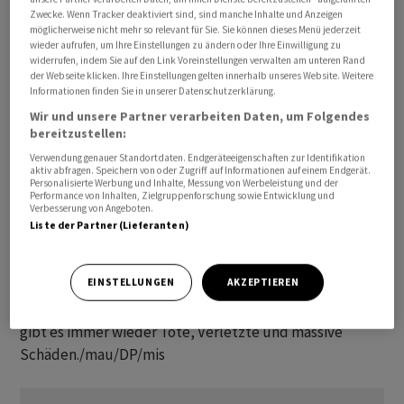
sechs Drohnen vernichtet. Auch dort gab es nach
Zwecke. Wenn Tracker deaktiviert sind, sind manche Inhalte und Anzeigen
möglicherweise nicht mehr so relevant für Sie. Sie können dieses Menü jederzeit
offiziellen Angaben keine Verletzten oder Schäden. Die
wieder aufrufen, um Ihre Einstellungen zu ändern oder Ihre Einwilligung zu
Angaben der Kriegsparteien lassen sich häufig nicht
widerrufen, indem Sie auf den Link Voreinstellungen verwalten am unteren Rand
der Webseite klicken. Ihre Einstellungen gelten innerhalb unseres Website. Weitere
unmittelbar unabhängig überprüfen.
Informationen finden Sie in unserer Datenschutzerklärung.
Wir und unsere Partner verarbeiten Daten, um Folgendes
Russland attackiert in seinem seit mehr als 17 Monaten
bereitzustellen:
dauernden Angriffskrieg die Ukraine immer wieder mit
Verwendung genauer Standortdaten. Endgeräteeigenschaften zur Identifikation
aktiv abfragen. Speichern von oder Zugriff auf Informationen auf einem Endgerät.
Drohnen iranischer Bauart. Zuletzt hatte auch die
Personalisierte Werbung und Inhalte, Messung von Werbeleistung und der
Ukraine ihre Gegenangriffe mit solchen Waffen
Performance von Inhalten, Zielgruppenforschung sowie Entwicklung und
Verbesserung von Angeboten.
intensiviert. Auch die russische Hauptstadt Moskau war
Liste der Partner (Lieferanten)
bereits mehrfach Ziel der Attacken, die allerdings in
keinem Verhältnis stehen zu dem massenhaften
EINSTELLUNGEN
AKZEPTIEREN
russischen Beschuss der Ukraine. Bei den russischen
Angriffen mit Drohnen, Raketen und Marschflugkörpern
gibt es immer wieder Tote, Verletzte und massive
Schäden./mau/DP/mis