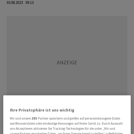
03.08.2023 09:13
Ihre Privatsphäre ist uns wichtig
Das russische Verteidigungsministerium teilte am
Wir und unsere
293
-Partner speichern und greifen auf personenbezogene Daten
wie Browserdaten oder eindeutige Kennungen auf Ihrem Gerät zu. Durch Auswahl
Morgen mit, im Raum Kaluga sei eine ukrainische
von Akzeptieren aktivieren Sie Tracking-Technologien für die unter „Wir und
Attacke abwehrt worden. Insgesamt wurden demnach
unsere Partner verarbeiten Daten, um Ihnen Dienste bereitzustellen“ aufgeführten