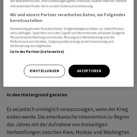
der Webseite klicken. Ihre Einstellungen gelten innerhalb unseres Website. Weitere
Informationen finden Sie in unserer Datenschutzerklärung.
Wir und unsere Partner verarbeiten Daten, um Folgendes
bereitzustellen:
Verwendung genauer Standortdaten. Endgeräteeigenschaften zur Identifikation
aktiv abfragen. Speichern von oder Zugriff auf Informationen auf einem Endgerät.
Personalisierte Werbung und Inhalte, Messung von Werbeleistung und der
Performance von Inhalten, Zielgruppenforschung sowie Entwicklung und
Verbesserung von Angeboten.
Liste der Partner (Lieferanten)
EINSTELLUNGEN
AKZEPTIEREN
In den Hintergrund geraten
Es sei jedoch unmöglich vorauszusagen, wann der Krieg
enden werde. Die amerikanische Intervention zu Beginn
des Jahres mit der Aufnahme von dreiseitigen
Verhandlungen zwischen Kiew, Moskau und Washington