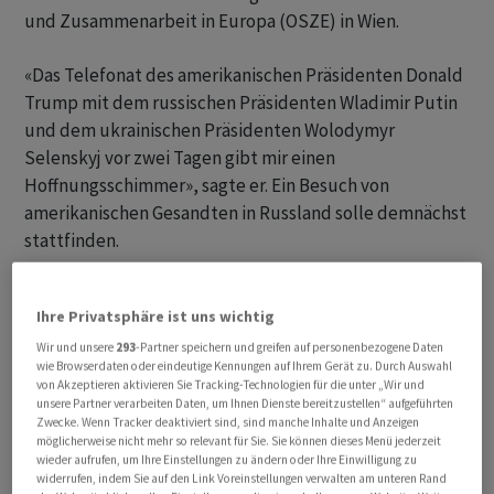
und Zusammenarbeit in Europa (OSZE) in Wien.
«Das Telefonat des amerikanischen Präsidenten Donald
Trump mit dem russischen Präsidenten Wladimir Putin
und dem ukrainischen Präsidenten Wolodymyr
Selenskyj vor zwei Tagen gibt mir einen
Hoffnungsschimmer», sagte er. Ein Besuch von
amerikanischen Gesandten in Russland solle demnächst
stattfinden.
Der Tessiner seinerseits unterhielt sich in Wien mit dem
Ihre Privatsphäre ist uns wichtig
stellvertretenden russischen Aussenminister Alexander
Gruschko. Die Gespräche seien intensiv gewesen. «Das
Wir und unsere
293
-Partner speichern und greifen auf personenbezogene Daten
wie Browserdaten oder eindeutige Kennungen auf Ihrem Gerät zu. Durch Auswahl
ist nicht unbedingt ein schlechtes Zeichen», sagte er.
von Akzeptieren aktivieren Sie Tracking-Technologien für die unter „Wir und
«Die Parteien verlangen immer viel, wenn sie kurz vor
unsere Partner verarbeiten Daten, um Ihnen Dienste bereitzustellen“ aufgeführten
Zwecke. Wenn Tracker deaktiviert sind, sind manche Inhalte und Anzeigen
einer Einigung stehen, denn so können sie besser
möglicherweise nicht mehr so relevant für Sie. Sie können dieses Menü jederzeit
verhandeln».
wieder aufrufen, um Ihre Einstellungen zu ändern oder Ihre Einwilligung zu
widerrufen, indem Sie auf den Link Voreinstellungen verwalten am unteren Rand