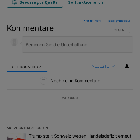
Bevorzugte Quelle
So funktioniert's
ANMELDEN
|
REGISTRIEREN
Kommentare
FOLGE DIESER U
FOLGEN
NEUESTE
ALLE KOMMENTARE
Alle Kommentare
Noch keine Kommentare
WERBUNG
AKTIVE UNTERHALTUNGEN
Das Folgende ist eine Liste der am meisten kommentierten Artikel
Ein Trendartikel mit dem Titel "Trump stellt Schweiz wegen Hand
Trump stellt Schweiz wegen Handelsdefizit erneut