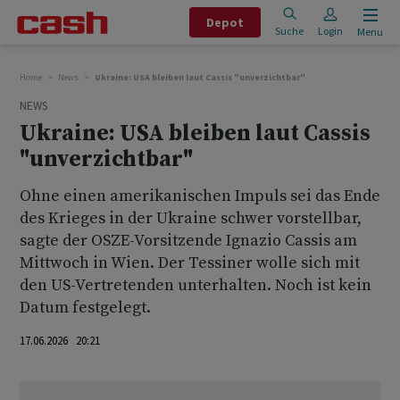
Depot
Suche
Login
Menu
Home
News
Ukraine: USA bleiben laut Cassis "unverzichtbar"
NEWS
Ukraine: USA bleiben laut Cassis
"unverzichtbar"
Ohne einen amerikanischen Impuls sei das Ende
des Krieges in der Ukraine schwer vorstellbar,
sagte der OSZE-Vorsitzende Ignazio Cassis am
Mittwoch in Wien. Der Tessiner wolle sich mit
den US-Vertretenden unterhalten. Noch ist kein
Datum festgelegt.
17.06.2026 20:21