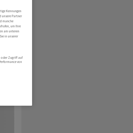
utige Kennungen
d unsere Partner
ind manche
ufrufen, um Ihre
ten am unteren
Sie in unserer
oder Zugriff auf
 Performance von