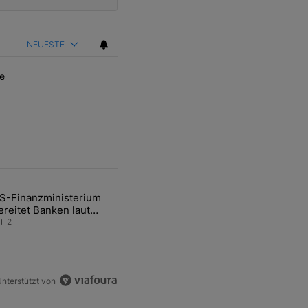
NEUESTE
e
ten Artikel der letzten 7 days.
S-Finanzministerium
ational Awareness: Alles über den Retter-Deal" mit 3 kommentare.
ikel mit dem Titel "US-Finanzministerium bereitet Banken laut Inside
ereitet Banken laut
nsider auf eventuelle
2
en-Intervention vor
nterstützt von