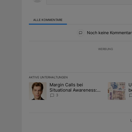
ALLE KOMMENTARE
Alle Kommentare
Noch keine Kommentar
WERBUNG
AKTIVE UNTERHALTUNGEN
Das Folgende ist eine Liste der am meisten kommentier
Margin Calls bei
U
Ein Trendartikel mit dem Titel "Margin Calls bei Situ
Ein Trendart
Situational Awareness:
b
Alles über den Retter-
I
3
Deal
Y
U