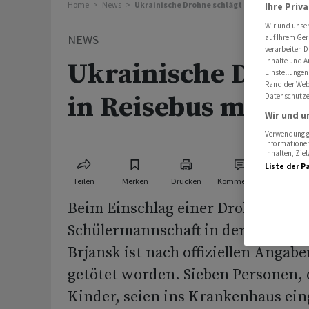
Home
News
Ukrainische Drohne schlägt in Reisebus mit 
Ihre Priv
Wir und unse
NEWS
auf Ihrem Ger
verarbeiten D
Inhalte und A
Ukrainische Drohn
Einstellungen
Rand der Webs
in Reisebus mit Ki
Datenschutze
Wir und u
Verwendung ge
Informationen
Inhalten, Zi
Liste der P
Teilen
Merken
Drucken
Kommentare
Beim Einschlag einer Drohne in de
Schülermannschaft in der westrus
Brjansk ist nach offiziellen Angabe
getötet worden. Sieben Personen, 
Kinder, seien ins Krankenhaus eing