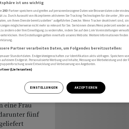
Kindern ein
atsphäre ist uns wichtig
re
293
-Partner speichern und greifen auf personenbezogene Daten wie Browserdaten oder einde
ät zu. Durch Auswahl von Akzeptieren aktivieren Sie Tracking-Technologien für die unter „Wir un
aten, um Ihnen Dienste bereitzustellen“ aufgeführten Zwecke. Wenn Tracker deaktiviert sind, s
nzeigen möglicherweise nicht mehr so relevant für Sie. Sie können dieses Menü jederzeit wieder a
e schlägt
 zu ändern oder Ihre Einwilligung zu widerrufen, indem Sie auf den Link Voreinstellungen verwal
eite klicken. Ihre Einstellungen gelten innerhalb unseres Website. Weitere Informationen finden 
ndern ein
rklärung.
nsere Partner verarbeiten Daten, um Folgendes bereitzustellen:
nauer Standortdaten. Endgeräteeigenschaften zur Identifikation aktiv abfragen. Speichern von 
 auf einem Endgerät. Personalisierte Werbung und Inhalte, Messung von Werbeleistung und der
elgruppenforschung sowie Entwicklung und Verbesserung von Angeboten.
artner (Lieferanten)
n Bus einer
EINSTELLUNGEN
AKZEPTIEREN
sischen Region
n eine Frau
darunter fünf
eliefert