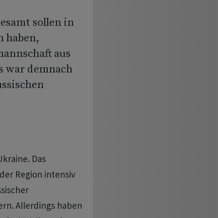
esamt sollen in
n haben,
mannschaft aus
us war demnach
ussischen
Ukraine. Das
 der Region intensiv
ssischer
ern. Allerdings haben