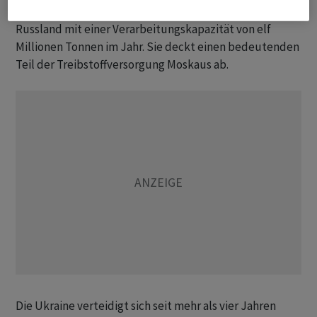
Gazpromneft und ist eine der grössten Anlagen in
Russland mit einer Verarbeitungskapazität von elf
Millionen Tonnen im Jahr. Sie deckt einen bedeutenden
Teil der Treibstoffversorgung Moskaus ab.
Die Ukraine verteidigt sich seit mehr als vier Jahren