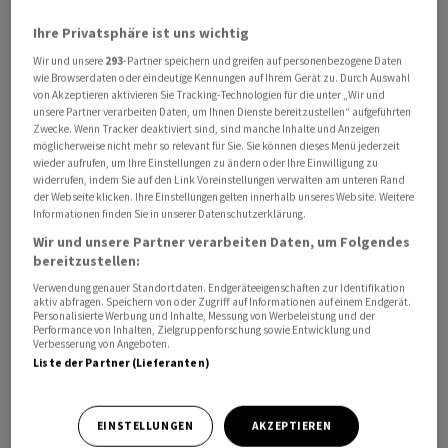
Ihre Privatsphäre ist uns wichtig
Den offiziellen Angaben zufolge wurden auch ein
Wir und unsere
293
-Partner speichern und greifen auf personenbezogene Daten
Wohnhaus und ein grosser Gartenfachmarkt in Moskau
wie Browserdaten oder eindeutige Kennungen auf Ihrem Gerät zu. Durch Auswahl
getroffen. Im Umland sei ebenfalls ein Hochhaus
von Akzeptieren aktivieren Sie Tracking-Technologien für die unter „Wir und
unsere Partner verarbeiten Daten, um Ihnen Dienste bereitzustellen“ aufgeführten
beschädigt worden, teilte der Gouverneur der Region
Zwecke. Wenn Tracker deaktiviert sind, sind manche Inhalte und Anzeigen
Andrej Worobjow mit. Über Verletzte in Moskau und
möglicherweise nicht mehr so relevant für Sie. Sie können dieses Menü jederzeit
wieder aufrufen, um Ihre Einstellungen zu ändern oder Ihre Einwilligung zu
Umgebung ist bislang nichts bekannt.
widerrufen, indem Sie auf den Link Voreinstellungen verwalten am unteren Rand
der Webseite klicken. Ihre Einstellungen gelten innerhalb unseres Website. Weitere
Informationen finden Sie in unserer Datenschutzerklärung.
Der ukrainische Präsident Wolodymyr Selenskyj
bestätigte in sozialen Netzwerken die Attacke auf die
Wir und unsere Partner verarbeiten Daten, um Folgendes
bereitzustellen:
Raffinerie. Er bezeichnete den Angriff als Teil der
Verwendung genauer Standortdaten. Endgeräteeigenschaften zur Identifikation
ukrainischen «Langstrecken-Sanktionen». Das sei die
aktiv abfragen. Speichern von oder Zugriff auf Informationen auf einem Endgerät.
gerechte Antwort auf die ständigen russischen Schläge
Personalisierte Werbung und Inhalte, Messung von Werbeleistung und der
Performance von Inhalten, Zielgruppenforschung sowie Entwicklung und
gegen ukrainische Städte und Gemeinden, schrieb er.
Verbesserung von Angeboten.
Liste der Partner (Lieferanten)
Grosse Anlage
EINSTELLUNGEN
AKZEPTIEREN
Die Ölraffinerie im Südosten Moskaus gehört zu