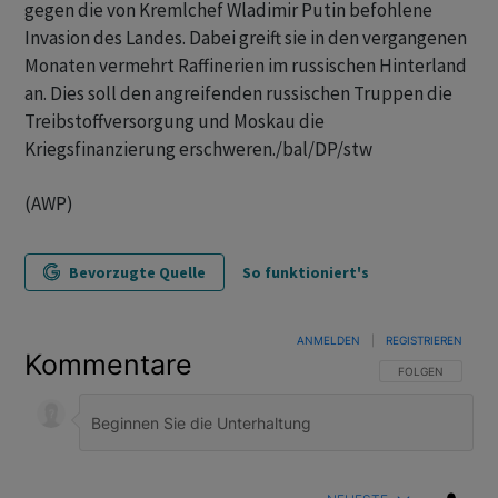
gegen die von Kremlchef Wladimir Putin befohlene
Invasion des Landes. Dabei greift sie in den vergangenen
Monaten vermehrt Raffinerien im russischen Hinterland
an. Dies soll den angreifenden russischen Truppen die
Treibstoffversorgung und Moskau die
Kriegsfinanzierung erschweren./bal/DP/stw
(AWP)
Bevorzugte Quelle
So funktioniert's
ANMELDEN
|
REGISTRIEREN
Kommentare
FOLGE DIESER U
FOLGEN