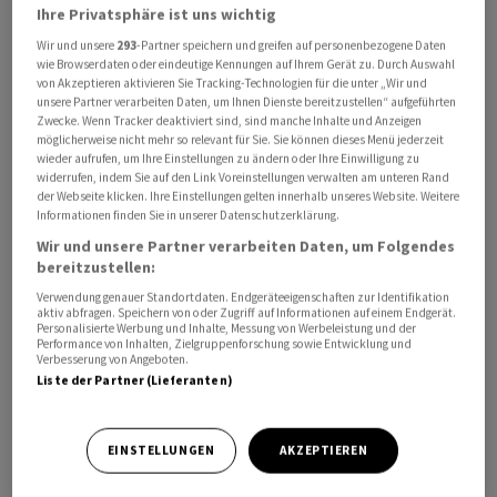
Ihre Privatsphäre ist uns wichtig
Wir und unsere
293
-Partner speichern und greifen auf personenbezogene Daten
wie Browserdaten oder eindeutige Kennungen auf Ihrem Gerät zu. Durch Auswahl
von Akzeptieren aktivieren Sie Tracking-Technologien für die unter „Wir und
unsere Partner verarbeiten Daten, um Ihnen Dienste bereitzustellen“ aufgeführten
Deutschland hat Kiew bereits etliche Waffensysteme
Zwecke. Wenn Tracker deaktiviert sind, sind manche Inhalte und Anzeigen
zur Verfügung gestellt, darunter das moderne
möglicherweise nicht mehr so relevant für Sie. Sie können dieses Menü jederzeit
wieder aufrufen, um Ihre Einstellungen zu ändern oder Ihre Einwilligung zu
Flugabwehrsystem Iris-T. Die Ukraine fordert seit
widerrufen, indem Sie auf den Link Voreinstellungen verwalten am unteren Rand
längerem auch Taurus-Marschflugkörper. Deutschlands
der Webseite klicken. Ihre Einstellungen gelten innerhalb unseres Website. Weitere
Informationen finden Sie in unserer Datenschutzerklärung.
Kanzler Olaf Scholz äusserte sich dazu aber bisher
zurückhaltend. Es gibt Befürchtungen, dass die
Wir und unsere Partner verarbeiten Daten, um Folgendes
bereitzustellen:
Marschflugkörper auch russisches Territorium erreichen
Verwendung genauer Standortdaten. Endgeräteeigenschaften zur Identifikation
könnten. «Egal, welche Anforderungen an Deutschland
aktiv abfragen. Speichern von oder Zugriff auf Informationen auf einem Endgerät.
gerichtet werden: Ich werde mir weiterhin jede einzelne
Personalisierte Werbung und Inhalte, Messung von Werbeleistung und der
Performance von Inhalten, Zielgruppenforschung sowie Entwicklung und
Entscheidung sorgfältig überlegen und niemals etwas
Verbesserung von Angeboten.
Liste der Partner (Lieferanten)
Unüberlegtes tun», sagte Scholz den Zeitungen der
Mediengruppe Bayern (Samstag).
EINSTELLUNGEN
AKZEPTIEREN
Deutschlands Aussenministerin Annalena Baerbock
sagte unterdessen diese Woche im Deutschlandfunk, es