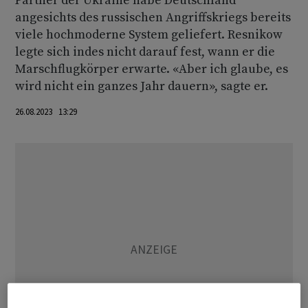
Partner der Ukraine habe Deutschland
angesichts des russischen Angriffskriegs bereits
viele hochmoderne System geliefert. Resnikow
legte sich indes nicht darauf fest, wann er die
Marschflugkörper erwarte. «Aber ich glaube, es
wird nicht ein ganzes Jahr dauern», sagte er.
26.08.2023 13:29