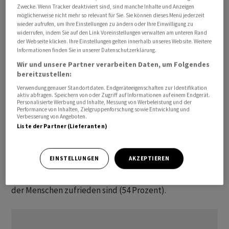
Zwecke. Wenn Tracker deaktiviert sind, sind manche Inhalte und Anzeigen
82 Prozent der Bürgerinnen und Bürger in Europa sind
möglicherweise nicht mehr so relevant für Sie. Sie können dieses Menü jederzeit
laut Umfrage der Meinung, dass die EU "so schnell wie
wieder aufrufen, um Ihre Einstellungen zu ändern oder Ihre Einwilligung zu
widerrufen, indem Sie auf den Link Voreinstellungen verwalten am unteren Rand
möglich" auf Energiequellen aus Russland verzichten
der Webseite klicken. Ihre Einstellungen gelten innerhalb unseres Website. Weitere
sollte. Gleichzeitig finden die Massnahmen, die als
Informationen finden Sie in unserer Datenschutzerklärung.
Reaktion auf die Invasion der Ukraine durch Russland
Wir und unsere Partner verarbeiten Daten, um Folgendes
bereitzustellen:
ergriffen wurden, grosse Zustimmung: Fast 90 Prozent
befürworten weiterhin humanitäre Hilfe für
Verwendung genauer Standortdaten. Endgeräteeigenschaften zur Identifikation
aktiv abfragen. Speichern von oder Zugriff auf Informationen auf einem Endgerät.
Kriegsbetroffene aus der Ukraine sowie die Aufnahme
Personalisierte Werbung und Inhalte, Messung von Werbeleistung und der
Performance von Inhalten, Zielgruppenforschung sowie Entwicklung und
von Geflüchteten in den EU-Staaten.
Verbesserung von Angeboten.
Liste der Partner (Lieferanten)
Insgesamt zeigten sich 56 Prozent der Befragten mit
den EU-Massnahmen angesichts des russischen
EINSTELLUNGEN
AKZEPTIEREN
Überfalls auf die Ukraine zufrieden, während mit der
Reaktion ihrer nationalen Regierung fast nur die Hälfte
der Menschen zufrieden sind (54 Prozent).