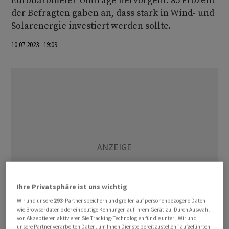
Eurobarometer-Umfrage hervorgeht. 85 Prozent
der Befragten gaben an, dass stark in Wind- und
Solarenergie investiert werden sollte.
10.07.2023 19:09
Ihre Privatsphäre ist uns wichtig
Wir und unsere
293
-Partner speichern und greifen auf personenbezogene Daten
wie Browserdaten oder eindeutige Kennungen auf Ihrem Gerät zu. Durch Auswahl
von Akzeptieren aktivieren Sie Tracking-Technologien für die unter „Wir und
unsere Partner verarbeiten Daten, um Ihnen Dienste bereitzustellen“ aufgeführten