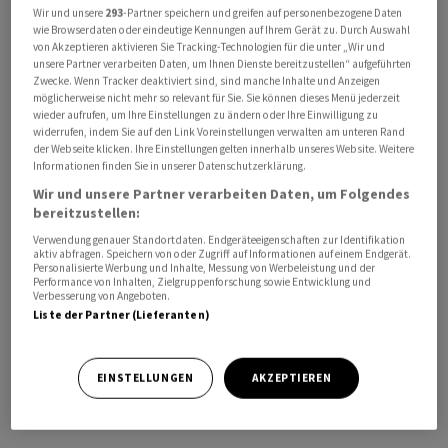
Wir und unsere
293
-Partner speichern und greifen auf personenbezogene Daten
Hormus auch ein Ende der US-Seeblockade vorsieht.
wie Browserdaten oder eindeutige Kennungen auf Ihrem Gerät zu. Durch Auswahl
von Akzeptieren aktivieren Sie Tracking-Technologien für die unter „Wir und
unsere Partner verarbeiten Daten, um Ihnen Dienste bereitzustellen“ aufgeführten
Unter den Befragten, die sich für eine Beteiligung
Zwecke. Wenn Tracker deaktiviert sind, sind manche Inhalte und Anzeigen
Deutschlands bei der Sicherung der Strasse von
möglicherweise nicht mehr so relevant für Sie. Sie können dieses Menü jederzeit
Hormus aussprechen, sind 72 Prozent der Anhänger von
wieder aufrufen, um Ihre Einstellungen zu ändern oder Ihre Einwilligung zu
widerrufen, indem Sie auf den Link Voreinstellungen verwalten am unteren Rand
Union, 73 Prozent der SPD-Anhänger, 64 Prozent der
der Webseite klicken. Ihre Einstellungen gelten innerhalb unseres Website. Weitere
Grünen-Anhänger und 64 Prozent der FDP-Anhänger.
Informationen finden Sie in unserer Datenschutzerklärung.
Ablehnend äusserten sich 51 Prozent der Anhänger der
Wir und unsere Partner verarbeiten Daten, um Folgendes
bereitzustellen:
Linken. AfD-Anhänger sind gespalten (46 Prozent dafür,
51 Prozent dagegen).
Verwendung genauer Standortdaten. Endgeräteeigenschaften zur Identifikation
aktiv abfragen. Speichern von oder Zugriff auf Informationen auf einem Endgerät.
Personalisierte Werbung und Inhalte, Messung von Werbeleistung und der
Performance von Inhalten, Zielgruppenforschung sowie Entwicklung und
Die Daten hat die Mannheimer Forschungsgruppe
Verbesserung von Angeboten.
Wahlen vom 16. bis 18. Juni 2026 bei 1.190 zufällig
Liste der Partner (Lieferanten)
ausgewählten Wahlberechtigten telefonisch und online
erhoben. Sie sind den Angaben zufolge repräsentativ
EINSTELLUNGEN
AKZEPTIEREN
für die wahlberechtigte Bevölkerung in
Deutschland./eub/DP/stw