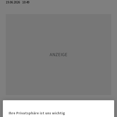
19.06.2026 10:49
US-Präsident Donald Trump und die iranische Seite
hatten am Mittwochabend ein Rahmenabkommen
Ihre Privatsphäre ist uns wichtig
unterzeichnet, dass neben der Öffnung der Strasse von