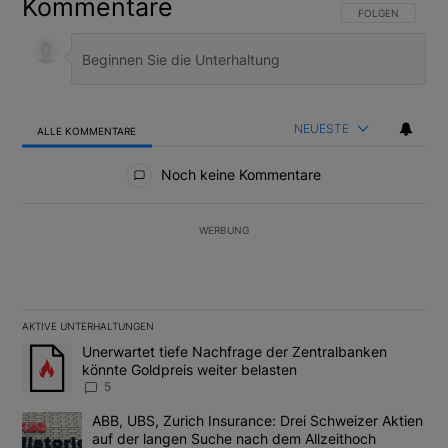
Kommentare
FOLGE DIESER U
FOLGEN
NEUESTE
ALLE KOMMENTARE
Alle Kommentare
Noch keine Kommentare
WERBUNG
AKTIVE UNTERHALTUNGEN
Das Folgende ist eine Liste der am meisten kommentierten Artikel
Ein Trendartikel mit dem Titel "Unerwartet tiefe Nachfrage der 
Unerwartet tiefe Nachfrage der Zentralbanken
könnte Goldpreis weiter belasten
5
Ein Trendartikel mit dem Titel "ABB, UBS, Zurich Insurance: Dre
ABB, UBS, Zurich Insurance: Drei Schweizer Aktien
auf der langen Suche nach dem Allzeithoch