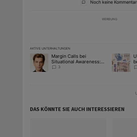
Noch keine Kommentar
WERBUNG
AKTIVE UNTERHALTUNGEN
Das Folgende ist eine Liste der am meisten kommentier
Margin Calls bei
U
Ein Trendartikel mit dem Titel "Margin Calls bei Situ
Ein Trendart
Situational Awareness:
b
Alles über den Retter-
I
3
Deal
Y
U
DAS KÖNNTE SIE AUCH INTERESSIEREN