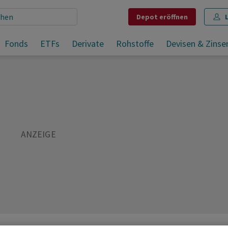
Depot
eröffnen
Umfrage: Schweizer wollen Miniautos - aber nicht in eigener Garage
Fonds
ETFs
Derivate
Rohstoffe
Devisen & Zinse
Teilen
Merken
Drucken
Kommentare