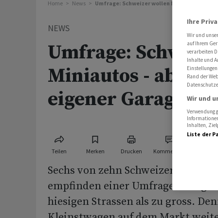
Home
News
Umfrage: Schweizer wollen Miniautos - aber 
Ihre Priv
NEWS
Wir und unse
auf Ihrem Ger
Umfrage: Schweize
verarbeiten D
Inhalte und A
Miniautos - aber ni
Einstellungen
Rand der Webs
Datenschutze
eigener Garage
Wir und u
Verwendung ge
Informationen
Inhalten, Zi
Liste der P
Teilen
Merken
Drucken
Kommentare
Sechs von zehn Schweizerinnen u
empfinden einer Umfrage zufolge d
hiesigen Strassen als zu gross. De
Kleinstwagen auf dem Markt weite