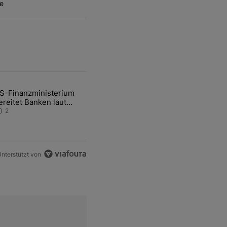
e
ten Artikel der letzten 7 days.
S-Finanzministerium
ational Awareness: Alles über den Retter-Deal" mit 3 kommentare.
ikel mit dem Titel "US-Finanzministerium bereitet Banken laut Inside
ereitet Banken laut
nsider auf eventuelle
2
en-Intervention vor
nterstützt von