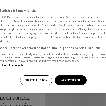
nicht in eigener Garage
atsphäre ist uns wichtig
re
293
-Partner speichern und greifen auf personenbezogene Daten wie Browserdaten oder einde
ät zu. Durch Auswahl von Akzeptieren aktivieren Sie Tracking-Technologien für die unter „Wir un
r wollen
aten, um Ihnen Dienste bereitzustellen“ aufgeführten Zwecke. Wenn Tracker deaktiviert sind, s
nzeigen möglicherweise nicht mehr so relevant für Sie. Sie können dieses Menü jederzeit wieder a
cht in
 zu ändern oder Ihre Einwilligung zu widerrufen, indem Sie auf den Link Voreinstellungen verwal
eite klicken. Ihre Einstellungen gelten innerhalb unseres Website. Weitere Informationen finden 
rklärung.
nsere Partner verarbeiten Daten, um Folgendes bereitzustellen:
nauer Standortdaten. Endgeräteeigenschaften zur Identifikation aktiv abfragen. Speichern von 
 auf einem Endgerät. Personalisierte Werbung und Inhalte, Messung von Werbeleistung und der
elgruppenforschung sowie Entwicklung und Verbesserung von Angeboten.
artner (Lieferanten)
EINSTELLUNGEN
AKZEPTIEREN
nd Schweizern
ie Autos auf
nnoch spielen
rhin nur eine