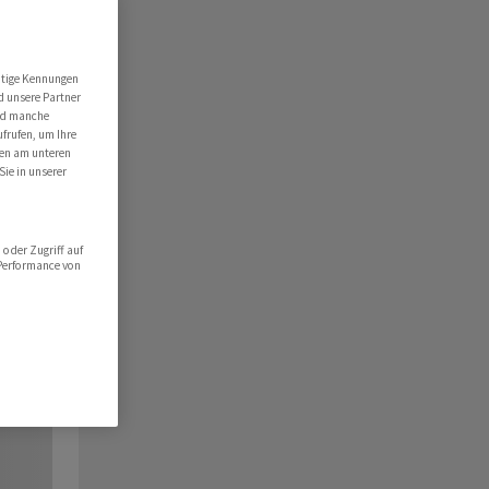
utige Kennungen
d unsere Partner
ind manche
ufrufen, um Ihre
ten am unteren
Sie in unserer
oder Zugriff auf
 Performance von