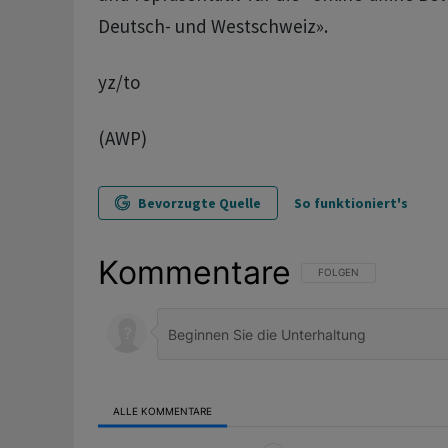
Deutsch- und Westschweiz».
yz/to
(AWP)
Bevorzugte Quelle
So funktioniert's
Kommentare
FOLGE DIESER UNTERHAL
FOLGEN
ALLE KOMMENTARE
Alle Kommentare