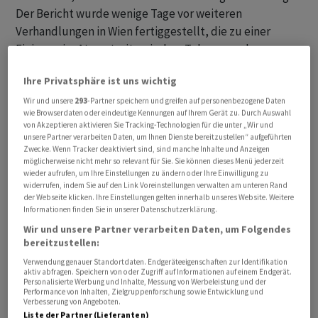
Der Bericht wurde wenige Tage vor weiteren
Verhandlungen in Wien fertiggestellt, die zu einer
Einigung im Atomstreit zwischen Teheran und
Washington führen sollen.
Ihre Privatsphäre ist uns wichtig
IAEA ohne Zugang zu zerstörten Anlagen
Wir und unsere
293
-Partner speichern und greifen auf personenbezogene Daten
wie Browserdaten oder eindeutige Kennungen auf Ihrem Gerät zu. Durch Auswahl
von Akzeptieren aktivieren Sie Tracking-Technologien für die unter „Wir und
Israel und die Vereinigten Staaten hatten im
unsere Partner verarbeiten Daten, um Ihnen Dienste bereitzustellen“ aufgeführten
Zwecke. Wenn Tracker deaktiviert sind, sind manche Inhalte und Anzeigen
vergangenen Juni eine Reihe von wichtigen
möglicherweise nicht mehr so relevant für Sie. Sie können dieses Menü jederzeit
Atomanlagen im Iran bombardiert, um zu verhindern,
wieder aufrufen, um Ihre Einstellungen zu ändern oder Ihre Einwilligung zu
widerrufen, indem Sie auf den Link Voreinstellungen verwalten am unteren Rand
dass die Islamische Republik Atomwaffen herstellen
der Webseite klicken. Ihre Einstellungen gelten innerhalb unseres Website. Weitere
kann. Seitdem hat der Iran keine IAEA-Inspektionen in
Informationen finden Sie in unserer Datenschutzerklärung.
den zerstörten Standorten zugelassen, sie sind nur
Wir und unsere Partner verarbeiten Daten, um Folgendes
mittels Satelliten im Blick der Experten.
bereitzustellen:
Verwendung genauer Standortdaten. Endgeräteeigenschaften zur Identifikation
aktiv abfragen. Speichern von oder Zugriff auf Informationen auf einem Endgerät.
Deshalb könne die IAEA auch nicht überprüfen, ob der
Personalisierte Werbung und Inhalte, Messung von Werbeleistung und der
Iran die Herstellung von angereichertem Uran
Performance von Inhalten, Zielgruppenforschung sowie Entwicklung und
Verbesserung von Angeboten.
eingestellt habe, und wie viel Uran derzeit vorhanden
Liste der Partner (Lieferanten)