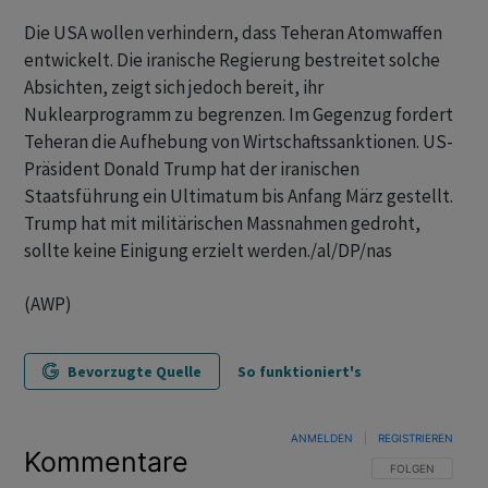
Die USA wollen verhindern, dass Teheran Atomwaffen
entwickelt. Die iranische Regierung bestreitet solche
Absichten, zeigt sich jedoch bereit, ihr
Nuklearprogramm zu begrenzen. Im Gegenzug fordert
Teheran die Aufhebung von Wirtschaftssanktionen. US-
Präsident Donald Trump hat der iranischen
Staatsführung ein Ultimatum bis Anfang März gestellt.
Trump hat mit militärischen Massnahmen gedroht,
sollte keine Einigung erzielt werden./al/DP/nas
(AWP)
Bevorzugte Quelle
So funktioniert's
ANMELDEN
|
REGISTRIEREN
Kommentare
FOLGE DIESER U
FOLGEN