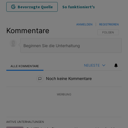
Bevorzugte Quelle
So funktioniert's
ANMELDEN
|
REGISTRIEREN
Kommentare
FOLGE DIESER U
FOLGEN
NEUESTE
ALLE KOMMENTARE
Alle Kommentare
Noch keine Kommentare
WERBUNG
AKTIVE UNTERHALTUNGEN
Das Folgende ist eine Liste der am meisten kommentierten Artikel