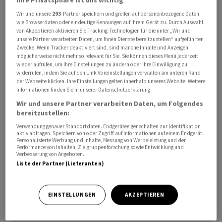
hin, die die weltweiten Transportkosten in die Höhe
Wir und unsere
293
-Partner speichern und greifen auf personenbezogene Daten
trieben. Störungen im Flug- und Seeverkehr hätten den
wie Browserdaten oder eindeutige Kennungen auf Ihrem Gerät zu. Durch Auswahl
von Akzeptieren aktivieren Sie Tracking-Technologien für die unter „Wir und
Waren- und Personenverkehr verlangsamt, wodurch die
unsere Partner verarbeiten Daten, um Ihnen Dienste bereitzustellen“ aufgeführten
Ankunft humanitärer Hilfsgüter um bis zu sechs Monate
Zwecke. Wenn Tracker deaktiviert sind, sind manche Inhalte und Anzeigen
möglicherweise nicht mehr so relevant für Sie. Sie können dieses Menü jederzeit
verzögert werden könnte. Zudem stünden die globalen
wieder aufrufen, um Ihre Einstellungen zu ändern oder Ihre Einwilligung zu
Lieferketten unter Druck.
widerrufen, indem Sie auf den Link Voreinstellungen verwalten am unteren Rand
der Webseite klicken. Ihre Einstellungen gelten innerhalb unseres Website. Weitere
Informationen finden Sie in unserer Datenschutzerklärung.
Fletcher warnte vor den Folgen der Sperrung der für
Wir und unsere Partner verarbeiten Daten, um Folgendes
den internationalen Schiffsverkehr enorm wichtigen
bereitzustellen:
Strasse von Hormus vor der iranischen Küste:
Verwendung genauer Standortdaten. Endgeräteeigenschaften zur Identifikation
«Lebensmittel, Medikamente, Düngemittel und andere
aktiv abfragen. Speichern von oder Zugriff auf Informationen auf einem Endgerät.
Personalisierte Werbung und Inhalte, Messung von Werbeleistung und der
Hilfsgüter lassen sich schwerer transportieren und ihre
Performance von Inhalten, Zielgruppenforschung sowie Entwicklung und
Verbesserung von Angeboten.
Lieferung wird teurer.» Daher laute seine Botschaft an
Liste der Partner (Lieferanten)
die Konfliktparteien und alle, die Einfluss auf sie
hätten: «Humanitäre Hilfsgüter müssen sicher durch die
Strasse von Hormus transportiert werden können.»
EINSTELLUNGEN
AKZEPTIEREN