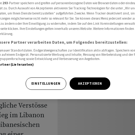
Recht im Libanon prüfen
re
293
-Partner speichern und greifen auf personenbezogene Daten wie Browserdaten oder einde
ät zu. Durch Auswahl von Akzeptieren aktivieren Sie Tracking-Technologien für die unter „Wir un
aten, um Ihnen Dienste bereitzustellen“ aufgeführten Zwecke. Wenn Tracker deaktiviert sind, s
nzeigen möglicherweise nicht mehr so relevant für Sie. Sie können dieses Menü jederzeit wieder a
 zu ändern oder Ihre Einwilligung zu widerrufen, indem Sie auf den Link Voreinstellungen verwal
se gegen
eite klicken. Ihre Einstellungen gelten innerhalb unseres Website. Weitere Informationen finden 
rklärung.
nsere Partner verarbeiten Daten, um Folgendes bereitzustellen:
cht im
nauer Standortdaten. Endgeräteeigenschaften zur Identifikation aktiv abfragen. Speichern von 
 auf einem Endgerät. Personalisierte Werbung und Inhalte, Messung von Werbeleistung und der
elgruppenforschung sowie Entwicklung und Verbesserung von Angeboten.
artner (Lieferanten)
EINSTELLUNGEN
AKZEPTIEREN
liche Verstösse
ieg im Libanon
libanesischen
ng einer