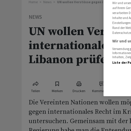
Home
News
UN wollen Verstösse gegen internationales 
Wir und unse
auf Ihrem Ger
verarbeiten D
NEWS
Inhalte und A
Einstellungen
UN wollen Verstös
Rand der Webs
Datenschutze
Wir und u
internationales Re
Verwendung ge
Informationen
Libanon prüfen
Inhalten, Zi
Liste der P
Teilen
Merken
Drucken
Kommentare
Die Vereinten Nationen wollen mög
gegen internationales Recht im Kr
untersuchen. Gemeinsam mit der 
Regierung habe man die Entsendu