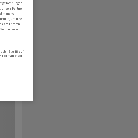
utige Kennungen
d unsere Partner
ind manche
ufrufen, um Ihre
ten am unteren
Sie in unserer
oder Zugriff auf
 Performance von