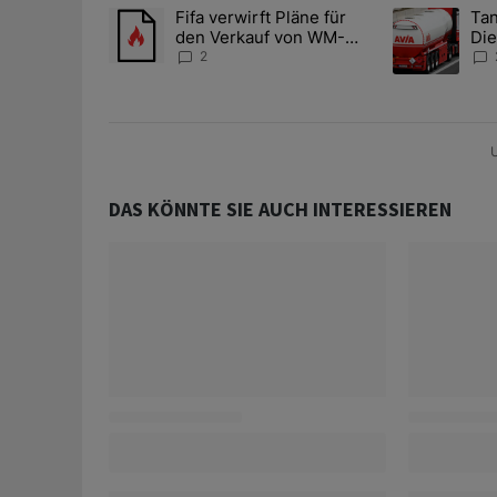
Das Folgende ist eine Liste der am meisten kommentier
Fifa verwirft Pläne für
Tan
Ein Trendartikel mit dem Titel "Fifa verwirft Pläne f
Ein Trendartik
den Verkauf von WM-
Die
Anteilen
teu
2
U
DAS KÖNNTE SIE AUCH INTERESSIEREN