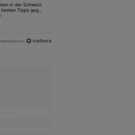
ten Artikel der letzten 7 days.
ken in der Schweiz:
ür den Verkauf von WM-Anteilen" mit 2 kommentare.
el mit dem Titel "Tanken in der Schweiz: Die besten Tipps gegen teu
 besten Tipps gegen
ren Sprit
2
nterstützt von