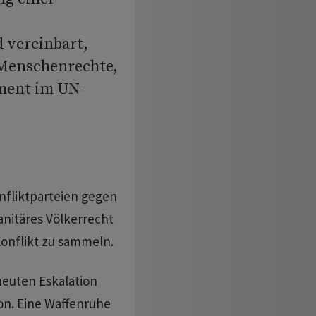
 vereinbart,
Menschenrechte,
ement im UN-
onfliktparteien gegen
nitäres Völkerrecht
nflikt zu sammeln.
neuten Eskalation
on. Eine Waffenruhe