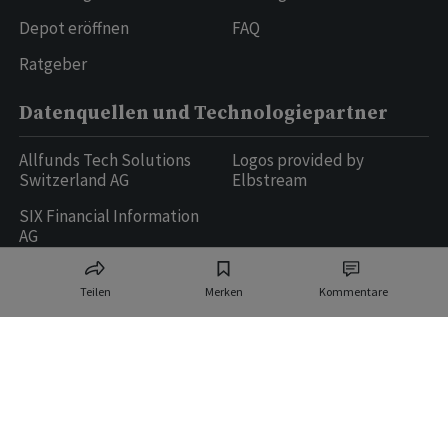
Depot eröffnen
FAQ
Ratgeber
Datenquellen und Technologiepartner
Allfunds Tech Solutions
Logos provided by
Switzerland AG
Elbstream
SIX Financial Information
AG
Teilen
Merken
Kommentare
Ringier AG | Ringier Medien Schweiz
16
weitere Publikationen