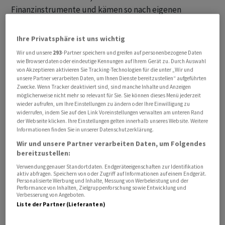
Finanzinstrumente und kämen so nach eigenen
Angaben auf mehr als 47 Prozent.
Ihre Privatsphäre ist uns wichtig
Die Unicredit kann nun an der Börse weitere
Wir und unsere
293
-Partner speichern und greifen auf personenbezogene Daten
Commerzbank-Aktien kaufen, steht dabei aber unter
wie Browserdaten oder eindeutige Kennungen auf Ihrem Gerät zu. Durch Auswahl
Beobachtung der Finanzaufsicht. Mit dem
von Akzeptieren aktivieren Sie Tracking-Technologien für die unter „Wir und
unsere Partner verarbeiten Daten, um Ihnen Dienste bereitzustellen“ aufgeführten
aufgestockten Anteil ist eine Commerzbank-
Zwecke. Wenn Tracker deaktiviert sind, sind manche Inhalte und Anzeigen
Übernahme wahrscheinlicher geworden.
möglicherweise nicht mehr so relevant für Sie. Sie können dieses Menü jederzeit
wieder aufrufen, um Ihre Einstellungen zu ändern oder Ihre Einwilligung zu
widerrufen, indem Sie auf den Link Voreinstellungen verwalten am unteren Rand
Mit Stand 19. Juni hatte die Unicredit bereits einen
der Webseite klicken. Ihre Einstellungen gelten innerhalb unseres Website. Weitere
Informationen finden Sie in unserer Datenschutzerklärung.
Anteil von rund 40 Prozent an der Commerzbank
Wir und unsere Partner verarbeiten Daten, um Folgendes
gemeldet plus Finanzinstrumente. Schon zuletzt hatte
bereitzustellen:
die Unicredit mit einer Absetzung des Commerzbank-
Verwendung genauer Standortdaten. Endgeräteeigenschaften zur Identifikation
Managements auf der nächsten Hauptversammlung im
aktiv abfragen. Speichern von oder Zugriff auf Informationen auf einem Endgerät.
Personalisierte Werbung und Inhalte, Messung von Werbeleistung und der
Frühjahr 2027 gedroht, sollte sie genug Aktionäre hinter
Performance von Inhalten, Zielgruppenforschung sowie Entwicklung und
sich bringen.
Verbesserung von Angeboten.
Liste der Partner (Lieferanten)
Damit eine Übernahme kommt, müssten aber nicht nur