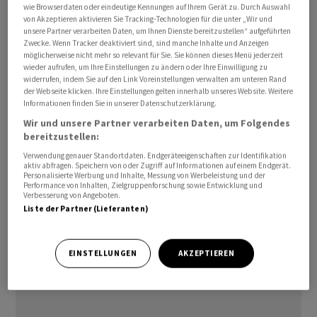
wie Browserdaten oder eindeutige Kennungen auf Ihrem Gerät zu. Durch Auswahl
von Akzeptieren aktivieren Sie Tracking-Technologien für die unter „Wir und
unsere Partner verarbeiten Daten, um Ihnen Dienste bereitzustellen“ aufgeführten
Zwecke. Wenn Tracker deaktiviert sind, sind manche Inhalte und Anzeigen
Ab 30 Prozent müsste die Unicredit ein Angebot für die
möglicherweise nicht mehr so relevant für Sie. Sie können dieses Menü jederzeit
übrigen Commerzbank-Aktien abgeben. Die Italiener
wieder aufrufen, um Ihre Einstellungen zu ändern oder Ihre Einwilligung zu
widerrufen, indem Sie auf den Link Voreinstellungen verwalten am unteren Rand
waren 2024 im grossen Stil bei dem Frankfurter
der Webseite klicken. Ihre Einstellungen gelten innerhalb unseres Website. Weitere
Geldhaus eingestiegen und haben ihren Anteil seither
Informationen finden Sie in unserer Datenschutzerklärung.
immer weiter erhöht. Mitte März kündigten sie
Wir und unsere Partner verarbeiten Daten, um Folgendes
schliesslich ein freiwilliges Tauschangebot für sämtliche
bereitzustellen:
Commerzbank-Aktien an. Die Anteilseigner des
Verwendung genauer Standortdaten. Endgeräteeigenschaften zur Identifikation
aktiv abfragen. Speichern von oder Zugriff auf Informationen auf einem Endgerät.
Mailänder Instituts sollen am 4. Mai auf einer
Personalisierte Werbung und Inhalte, Messung von Werbeleistung und der
Performance von Inhalten, Zielgruppenforschung sowie Entwicklung und
ausserordentlichen Hauptversammlung der dazu
Verbesserung von Angeboten.
notwendigen Kapitalerhöhung zustimmen./stw/tav/jha/
Liste der Partner (Lieferanten)
(AWP)
EINSTELLUNGEN
AKZEPTIEREN