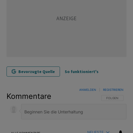
Bevorzugte Quelle
So funktioniert's
ANMELDEN
|
REGISTRIEREN
Kommentare
FOLGE DIESER U
FOLGEN
NEUESTE
ALLE KOMMENTARE