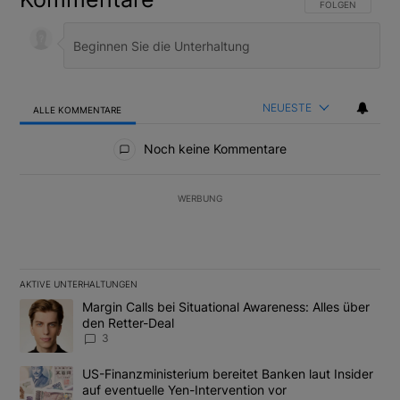
FOLGE DIESER U
FOLGEN
NEUESTE
ALLE KOMMENTARE
Alle Kommentare
Noch keine Kommentare
WERBUNG
AKTIVE UNTERHALTUNGEN
Das Folgende ist eine Liste der am meisten kommentierten Artikel
Ein Trendartikel mit dem Titel "Margin Calls bei Situational Awar
Margin Calls bei Situational Awareness: Alles über
den Retter-Deal
3
Ein Trendartikel mit dem Titel "US-Finanzministerium bereitet Ban
US-Finanzministerium bereitet Banken laut Insider
auf eventuelle Yen-Intervention vor