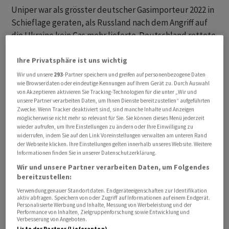
Uniper war als grösster deutscher Gasimporteur 2022 in
Schieflage geraten, als Russland nach dem Angriff auf
die Ukraine kein Gas mehr lieferte. Deutschland rettete
das Unternehmen mit Milliarden-Beihilfen und wurde
Mehrheitseigentümer. Im Rahmen des
Ihre Privatsphäre ist uns wichtig
Stabilisierungspakets wurde ein Dividendenverbot
Wir und unsere
293
-Partner speichern und greifen auf personenbezogene Daten
wie Browserdaten oder eindeutige Kennungen auf Ihrem Gerät zu. Durch Auswahl
vereinbart. Dies hob der Bund Ende 2025 auf. Bis Ende
von Akzeptieren aktivieren Sie Tracking-Technologien für die unter „Wir und
2028 muss der Staat seine Beteiligung auf höchstens 25
unsere Partner verarbeiten Daten, um Ihnen Dienste bereitzustellen“ aufgeführten
Zwecke. Wenn Tracker deaktiviert sind, sind manche Inhalte und Anzeigen
Prozent plus eine Aktie reduzieren.
möglicherweise nicht mehr so relevant für Sie. Sie können dieses Menü jederzeit
wieder aufrufen, um Ihre Einstellungen zu ändern oder Ihre Einwilligung zu
Uniper-Chef sieht Dividende als «Zeichen finanzieller
widerrufen, indem Sie auf den Link Voreinstellungen verwalten am unteren Rand
der Webseite klicken. Ihre Einstellungen gelten innerhalb unseres Website. Weitere
Stabilität»
Informationen finden Sie in unserer Datenschutzerklärung.
Wir und unsere Partner verarbeiten Daten, um Folgendes
«Die Möglichkeit, wieder Dividenden zahlen zu können,
bereitzustellen:
ist ein Zeichen der finanziellen Stabilität und ein
Verwendung genauer Standortdaten. Endgeräteeigenschaften zur Identifikation
wesentlicher Baustein für die Kapitalmarktfähigkeit
aktiv abfragen. Speichern von oder Zugriff auf Informationen auf einem Endgerät.
Personalisierte Werbung und Inhalte, Messung von Werbeleistung und der
von Uniper», erklärte Uniper-Chef Michael Lewis laut
Performance von Inhalten, Zielgruppenforschung sowie Entwicklung und
Verbesserung von Angeboten.
der Mitteilung.
Liste der Partner (Lieferanten)