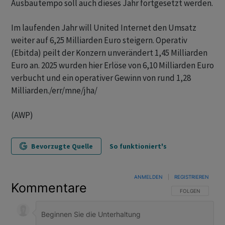
Ausbautempo soll auch dieses Jahr fortgesetzt werden.
Im laufenden Jahr will United Internet den Umsatz
weiter auf 6,25 Milliarden Euro steigern. Operativ
(Ebitda) peilt der Konzern unverändert 1,45 Milliarden
Euro an. 2025 wurden hier Erlöse von 6,10 Milliarden Euro
verbucht und ein operativer Gewinn von rund 1,28
Milliarden./err/mne/jha/
(AWP)
Bevorzugte Quelle
So funktioniert's
ANMELDEN
|
REGISTRIEREN
Kommentare
FOLGE DIESER U
FOLGEN