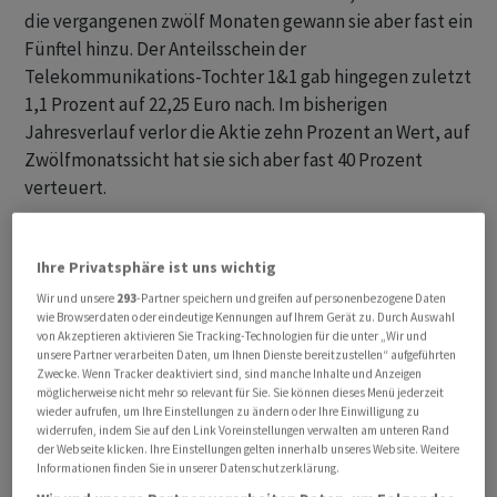
die vergangenen zwölf Monaten gewann sie aber fast ein
Fünftel hinzu. Der Anteilsschein der
Telekommunikations-Tochter 1&1 gab hingegen zuletzt
1,1 Prozent auf 22,25 Euro nach. Im bisherigen
Jahresverlauf verlor die Aktie zehn Prozent an Wert, auf
Zwölfmonatssicht hat sie sich aber fast 40 Prozent
verteuert.
Jüngst wurden die Titel von United Internet und der
Ihre Privatsphäre ist uns wichtig
Tochter 1&1 immer mal wieder von
Übernahmespekulationen getrieben. Dem spanischen
Wir und unsere
293
-Partner speichern und greifen auf personenbezogene Daten
wie Browserdaten oder eindeutige Kennungen auf Ihrem Gerät zu. Durch Auswahl
Telekom-Konzern Telefonica wurde ein Interesse an
von Akzeptieren aktivieren Sie Tracking-Technologien für die unter „Wir und
1&1 nachgesagt, um seine Deutschlandtochter O2 zu
unsere Partner verarbeiten Daten, um Ihnen Dienste bereitzustellen“ aufgeführten
Zwecke. Wenn Tracker deaktiviert sind, sind manche Inhalte und Anzeigen
stärken. Konzernchef Dommermuth erteilte den
möglicherweise nicht mehr so relevant für Sie. Sie können dieses Menü jederzeit
Verkaufsgerüchten im März jedoch eine klare Absage.
wieder aufrufen, um Ihre Einstellungen zu ändern oder Ihre Einwilligung zu
widerrufen, indem Sie auf den Link Voreinstellungen verwalten am unteren Rand
«Ich habe nicht vor, das Unternehmen zu verkaufen», so
der Webseite klicken. Ihre Einstellungen gelten innerhalb unseres Website. Weitere
der Manager. «Wir sind aus dem Schlimmsten draussen.
Informationen finden Sie in unserer Datenschutzerklärung.
Warum sollten wir jetzt das Unternehmen verkaufen,