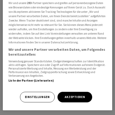
Wir und unsere
293
-Partner speichern und greifen auf personenbezogene Daten
wie Browserdaten oder eindeutige Kennungen auf Ihrem Gerät zu. Durch Auswahl
Am stärksten nahm der Netto-Erfolg aus dem zentralen
von Akzeptieren aktivieren Sie Tracking-Technologien für die unter „Wir und
unsere Partner verarbeiten Daten, um Ihnen Dienste bereitzustellen“ aufgeführten
Zinsgeschäft zu. Das Plus lag bei 18,4 Prozent auf 20,1
Zwecke. Wenn Tracker deaktiviert sind, sind manche Inhalte und Anzeigen
Millionen Franken. Hauptgrund für die gute
möglicherweise nicht mehr so relevant für Sie. Sie können dieses Menü jederzeit
wieder aufrufen, um Ihre Einstellungen zu ändern oder Ihre Einwilligung zu
Entwicklung seien das höhere Zinsniveau und auch
widerrufen, indem Sie auf den Link Voreinstellungen verwalten am unteren Rand
wirksame Absicherungsgeschäfte gewesen, schreibt die
der Webseite klicken. Ihre Einstellungen gelten innerhalb unseres Website. Weitere
Bank weiter.
Informationen finden Sie in unserer Datenschutzerklärung.
Wir und unsere Partner verarbeiten Daten, um Folgendes
bereitzustellen:
Dagegen sank der Erfolg aus dem Kommissions- und
Dienstleistungsgeschäft aufgrund der schwierigen Lage
Verwendung genauer Standortdaten. Endgeräteeigenschaften zur Identifikation
aktiv abfragen. Speichern von oder Zugriff auf Informationen auf einem Endgerät.
an den Kapitalmärkten um 14,6 Prozent auf 3,7
Personalisierte Werbung und Inhalte, Messung von Werbeleistung und der
Performance von Inhalten, Zielgruppenforschung sowie Entwicklung und
Millionen Franken. Der Erfolg aus dem kleinen
Verbesserung von Angeboten.
Handelsgeschäft nahm hingegen leicht zu (+3%). Der
Liste der Partner (Lieferanten)
übrige ordentliche Erfolg erhöhte sich um 0,8 Millionen
auf 1,3 Millionen Franken, was insbesondere auf
EINSTELLUNGEN
AKZEPTIEREN
Veräusserungen von Finanzanlagen und höhere
Beteiligungserträge zurückzuführen war.