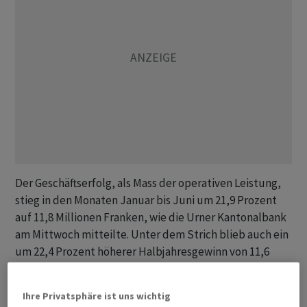
Der Geschäftserfolg, als Mass der operativen Leistung,
stieg in den Monaten Januar bis Juni um 21,9 Prozent
auf 11,8 Millionen Franken, wie die Urner Kantonalbank
am Mittwoch mitteilte. Unter dem Strich blieb auch ein
um 22,4 Prozent höherer Halbjahresgewinn von 11,6
Millionen Franken. Das Plus sei hauptsächlich auf das
deutlich gestiegene Zinsniveau auf den Geld- und
Ihre Privatsphäre ist uns wichtig
Kapitalmärkten zurückzuführen.