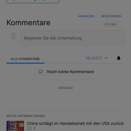
ANMELDEN
|
REGISTRIEREN
Kommentare
FOLGE DIESER U
FOLGEN
NEUESTE
ALLE KOMMENTARE
Alle Kommentare
Noch keine Kommentare
WERBUNG
AKTIVE UNTERHALTUNGEN
Das Folgende ist eine Liste der am meisten kommentierten Artikel
Ein Trendartikel mit dem Titel "China schlägt im Handelsstreit m
China schlägt im Handelsstreit mit den USA zurück
2