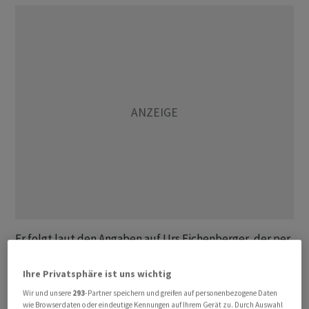
Er folgt laut den Angaben auf Urs Eichenberger, der per
Ende 2026 in Pension geht. Der Leiter
Unternehmenssteuerung ist bei der Urner KB für die
Ihre Privatsphäre ist uns wichtig
Bereiche Strategie & Controlling, Finanzen & Risiko,
Wir und unsere
293
-Partner speichern und greifen auf personenbezogene Daten
wie Browserdaten oder eindeutige Kennungen auf Ihrem Gerät zu. Durch Auswahl
Recht & Compliance sowie Personal verantwortlich.