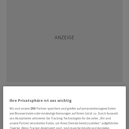
Mit Blick auf die Wirtschaftsdaten rücken in den USA die
Verkäufe bestehender Eigenheim in den Fokus.
Ihre Privatsphäre ist uns wichtig
"Überraschungspotenzial machen wir nicht aus, da auch
Wir und unsere
293
-Partner speichern und greifen auf personenbezogene Daten
die Zahl der schwebenden Hausverkäufe zuletzt
wie Browserdaten oder eindeutige Kennungen auf Ihrem Gerät zu. Durch Auswahl
nahezu auf dem Niveau des Vormonats lag", schrieben
von Akzeptieren aktivieren Sie Tracking-Technologien für die unter „Wir und
unsere Partner verarbeiten Daten, um Ihnen Dienste bereitzustellen“ aufgeführten
die Experten der Landesbank Hessen-Thüringen.
Zwecke. Wenn Tracker deaktiviert sind, sind manche Inhalte und Anzeigen