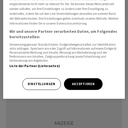
Wichtig sei die Kennziffer aber durchaus für die künftige
möglicherweise nicht mehr so relevant für Sie. Sie können dieses Menü jederzeit
wieder aufrufen, um Ihre Einstellungen zu ändern oder Ihre Einwilligung zu
Geldpolitik, schrieb Bob Savage der BNY Mellon. Denn
widerrufen, indem Sie auf den Link Voreinstellungen verwalten am unteren Rand
der Häusermarkt habe sich in der Vergangenheit nicht
der Webseite klicken. Ihre Einstellungen gelten innerhalb unseres Website. Weitere
Informationen finden Sie in unserer Datenschutzerklärung.
so entwickelt, wie es sich die Währungshüter erhofft
Wir und unsere Partner verarbeiten Daten, um Folgendes
hätten.
bereitzustellen:
Verwendung genauer Standortdaten. Endgeräteeigenschaften zur Identifikation
Darüber hinaus liegt der Fokus in der Woche auf dem
aktiv abfragen. Speichern von oder Zugriff auf Informationen auf einem Endgerät.
Personalisierte Werbung und Inhalte, Messung von Werbeleistung und der
Treffen der Notenbanker beim geldpolitischen
Performance von Inhalten, Zielgruppenforschung sowie Entwicklung und
Symposium in Jackson Hole im US-Bundesstaat
Verbesserung von Angeboten.
Liste der Partner (Lieferanten)
Wyoming. Dieses findet von Donnerstag bis Samstag
statt./jcf/jsl/jha/
EINSTELLUNGEN
AKZEPTIEREN