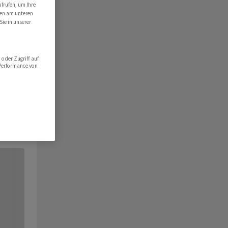
ufrufen, um Ihre
ten am unteren
Sie in unserer
oder Zugriff auf
 Performance von