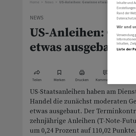
Home
News
US-Anleihen: Gewinne etwas ausgebaut
Inhalte und A
Einstellungen
Rand der Webs
NEWS
Datenschutze
Wir und u
US-Anleihen: Gew
Verwendung ge
Informationen
etwas ausgebaut
Inhalten, Zi
Liste der P
Teilen
Merken
Drucken
Kommentare
US-Staatsanleihen haben am Diens
Handel die zunächst moderaten G
etwas ausgebaut. Der Terminkontr
zehnjährige Anleihen (T-Note-Futur
um 0,24 Prozent auf 110,02 Punkte.