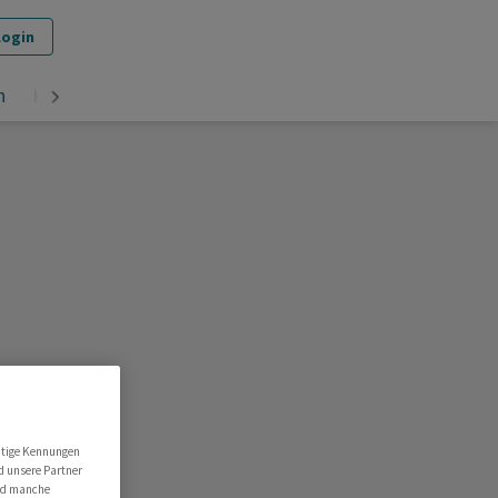
Login
n
Krypto
utige Kennungen
d unsere Partner
ind manche