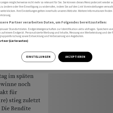
nzeigen möglicherweise nicht mehr so relevant für Sie. Sie können dieses Menü jederzeit wieder a
 zu ändern oder Ihre Einwilligung zu widerrufen, indem Sie auf den Link Voreinstellungen verwal
eite klicken. Ihre Einstellungen gelten innerhalb unseres Website. Weitere Informationen finden 
rklärung.
nsere Partner verarbeiten Daten, um Folgendes bereitzustellen:
inne
nauer Standortdaten. Endgeräteeigenschaften zur Identifikation aktiv abfragen. Speichern von 
 auf einem Endgerät. Personalisierte Werbung und Inhalte, Messung von Werbeleistung und der
elgruppenforschung sowie Entwicklung und Verbesserung von Angeboten.
artner (Lieferanten)
EINSTELLUNGEN
AKZEPTIEREN
tag im späten
ewinne noch
akt für
e) stieg zuletzt
 Die Rendite