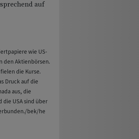
tsprechend auf
Wertpapiere wie US-
n den Aktienbörsen.
ielen die Kurse.
s Druck auf die
ada aus, die
d die USA sind über
verbunden./bek/he