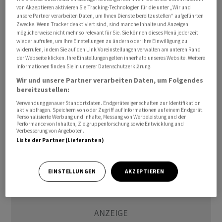
von Akzeptieren aktivieren Sie Tracking-Technologien für die unter „Wir und
unsere Partner verarbeiten Daten, um Ihnen Dienste bereitzustellen“ aufgeführten
Der Preisindex PCE stieg im Mai im Jahresvergleich um
Zwecke. Wenn Tracker deaktiviert sind, sind manche Inhalte und Anzeigen
4,1 Prozent. Im Vormonat hatte die Rate noch bei 3,8
möglicherweise nicht mehr so relevant für Sie. Sie können dieses Menü jederzeit
wieder aufrufen, um Ihre Einstellungen zu ändern oder Ihre Einwilligung zu
Prozent gelegen. Die Zahlen bewegten den Markt
widerrufen, indem Sie auf den Link Voreinstellungen verwalten am unteren Rand
kaum, da sie so erwartet wurden. Der PCE ist der von der
der Webseite klicken. Ihre Einstellungen gelten innerhalb unseres Website. Weitere
Informationen finden Sie in unserer Datenschutzerklärung.
US-Notenbank Fed bevorzugte Preisindikator. Die Fed
Wir und unsere Partner verarbeiten Daten, um Folgendes
strebt auf mittlere Sicht eine Inflationsrate von zwei
bereitzustellen:
Prozent an. Sie verfehlt dieses Ziel seit einigen
Verwendung genauer Standortdaten. Endgeräteeigenschaften zur Identifikation
Jahren./jsl/jha/
aktiv abfragen. Speichern von oder Zugriff auf Informationen auf einem Endgerät.
Personalisierte Werbung und Inhalte, Messung von Werbeleistung und der
Performance von Inhalten, Zielgruppenforschung sowie Entwicklung und
(AWP)
Verbesserung von Angeboten.
Liste der Partner (Lieferanten)
EINSTELLUNGEN
AKZEPTIEREN