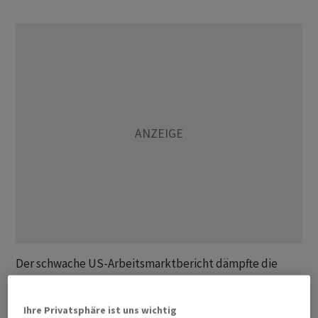
Der schwache US-Arbeitsmarktbericht dämpfte die
Erwartungen auf Leitzinserhöhungen durch die US-
Notenbank Fed im weiteren Jahresverlauf und belastet
Ihre Privatsphäre ist uns wichtig
so den Dollar. In den Vereinigten Staaten ist die