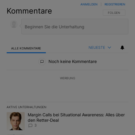
ANMELDEN
|
REGISTRIEREN
Kommentare
FOLGE DIESER U
FOLGEN
NEUESTE
ALLE KOMMENTARE
Alle Kommentare
Noch keine Kommentare
WERBUNG
AKTIVE UNTERHALTUNGEN
Das Folgende ist eine Liste der am meisten kommentierten Artikel
Ein Trendartikel mit dem Titel "Margin Calls bei Situational Awar
Margin Calls bei Situational Awareness: Alles über
den Retter-Deal
3