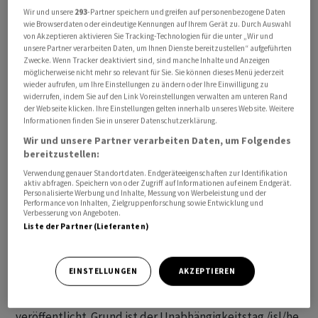
Wir und unsere
293
-Partner speichern und greifen auf personenbezogene Daten
Beschäftigungsentwicklung im Juni deutlich hinter den
wie Browserdaten oder eindeutige Kennungen auf Ihrem Gerät zu. Durch Auswahl
Erwartungen zurückgeblieben. Zudem wurden in den
von Akzeptieren aktivieren Sie Tracking-Technologien für die unter „Wir und
unsere Partner verarbeiten Daten, um Ihnen Dienste bereitzustellen“ aufgeführten
beiden Vormonaten weniger Stellen geschaffen als
Zwecke. Wenn Tracker deaktiviert sind, sind manche Inhalte und Anzeigen
zunächst ermittelt.
möglicherweise nicht mehr so relevant für Sie. Sie können dieses Menü jederzeit
wieder aufrufen, um Ihre Einstellungen zu ändern oder Ihre Einwilligung zu
widerrufen, indem Sie auf den Link Voreinstellungen verwalten am unteren Rand
«Die unter den Erwartungen liegenden Jobzahlen
der Webseite klicken. Ihre Einstellungen gelten innerhalb unseres Website. Weitere
dürften die zwischenzeitlich immer wieder
Informationen finden Sie in unserer Datenschutzerklärung.
aufgeflammten Diskussionen um eine kurzfristige
Wir und unsere Partner verarbeiten Daten, um Folgendes
bereitzustellen:
Zinserhöhung der Fed erst einmal beenden»,
kommentierte Bernd Weidensteiner, Volkswirt bei der
Verwendung genauer Standortdaten. Endgeräteeigenschaften zur Identifikation
aktiv abfragen. Speichern von oder Zugriff auf Informationen auf einem Endgerät.
Commerzbank. «Dazu kommt, dass auch die Inflation
Personalisierte Werbung und Inhalte, Messung von Werbeleistung und der
Performance von Inhalten, Zielgruppenforschung sowie Entwicklung und
wieder nachlassen dürfte.» Zuletzt hatte die Erwartung
Verbesserung von Angeboten.
auf Leitzinserhöhungen in den USA die Anleihekurse
Liste der Partner (Lieferanten)
tendenziell belastet.
EINSTELLUNGEN
AKZEPTIEREN
Am Freitag findet in den USA kein Anleihehandel statt
und es werden auch keine Konjunkturdaten
veröffentlicht. Grund ist der Unabhängigkeitstag./jsl/he