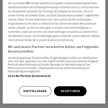
Wir und unsere
293
-Partner speichern und greifen auf personenbezogene Daten
Notenbank Fed wird erwartet, dass sie auf
wie Browserdaten oder eindeutige Kennungen auf Ihrem Gerät zu. Durch Auswahl
Leitzinssenkungen verzichtet.
von Akzeptieren aktivieren Sie Tracking-Technologien für die unter „Wir und
unsere Partner verarbeiten Daten, um Ihnen Dienste bereitzustellen“ aufgeführten
Zwecke. Wenn Tracker deaktiviert sind, sind manche Inhalte und Anzeigen
Die etwas gefallenen Ölpreise stützten die
möglicherweise nicht mehr so relevant für Sie. Sie können dieses Menü jederzeit
wieder aufrufen, um Ihre Einstellungen zu ändern oder Ihre Einwilligung zu
Anleihekurse nicht. US-Präsident Donald Trump
widerrufen, indem Sie auf den Link Voreinstellungen verwalten am unteren Rand
verzichtet nach eigenen Angaben vorerst auf einen
der Webseite klicken. Ihre Einstellungen gelten innerhalb unseres Website. Weitere
Informationen finden Sie in unserer Datenschutzerklärung.
angeblich für diesen Dienstag geplanten Angriff auf den
Wir und unsere Partner verarbeiten Daten, um Folgendes
Iran. Die Unsicherheit über das weitere Vorgehen bleibt
bereitzustellen:
aber hoch.
Verwendung genauer Standortdaten. Endgeräteeigenschaften zur Identifikation
aktiv abfragen. Speichern von oder Zugriff auf Informationen auf einem Endgerät.
Die Finanzminister der führenden westlichen
Personalisierte Werbung und Inhalte, Messung von Werbeleistung und der
Performance von Inhalten, Zielgruppenforschung sowie Entwicklung und
Industriestaaten (G7) pochen unterdessen auf eine
Verbesserung von Angeboten.
Liste der Partner (Lieferanten)
Öffnung der Strasse von Hormus. Der anhaltende
Konflikt im Nahen Osten bremse Wachstum, schüre
Inflation und setze die Lieferketten für Energie,
EINSTELLUNGEN
AKZEPTIEREN
Nahrungsmittel und Düngemittel unter Druck, hiess es
in einer Abschlusserklärung./jsl/jha/