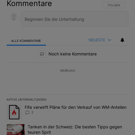
Kommentare
FOLGE DIESER U
FOLGEN
NEUESTE
ALLE KOMMENTARE
Alle Kommentare
Noch keine Kommentare
WERBUNG
AKTIVE UNTERHALTUNGEN
Das Folgende ist eine Liste der am meisten kommentierten Artikel
Ein Trendartikel mit dem Titel "Fifa verwirft Pläne für den Verk
Fifa verwirft Pläne für den Verkauf von WM-Anteilen
2
Ein Trendartikel mit dem Titel "Tanken in der Schweiz: Die best
Tanken in der Schweiz: Die besten Tipps gegen
teuren Sprit