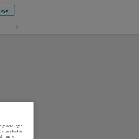
Login
n
Krypto
utige Kennungen
d unsere Partner
ind manche