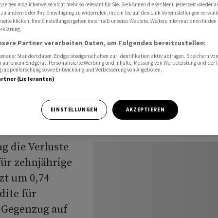
nzeigen möglicherweise nicht mehr so relevant für Sie. Sie können dieses Menü jederzeit wieder a
 zu ändern oder Ihre Einwilligung zu widerrufen, indem Sie auf den Link Voreinstellungen verwal
eite klicken. Ihre Einstellungen gelten innerhalb unseres Website. Weitere Informationen finden 
rklärung.
nsere Partner verarbeiten Daten, um Folgendes bereitzustellen:
verluste
nauer Standortdaten. Endgeräteeigenschaften zur Identifikation aktiv abfragen. Speichern von 
 auf einem Endgerät. Personalisierte Werbung und Inhalte, Messung von Werbeleistung und der
elgruppenforschung sowie Entwicklung und Verbesserung von Angeboten.
artner (Lieferanten)
EINSTELLUNGEN
AKZEPTIEREN
g die Verluste
ür zehnjährige
tzt um 0,74
dite für
m Gegenzug auf