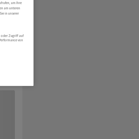
ufrufen, um Ihre
ten am unteren
Sie in unserer
oder Zugriff auf
 Performance von