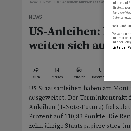
Home
News
US-Anleihen: Kursverluste weiten sich aus
Inhalte und A
Einstellungen
Rand der Webs
NEWS
Datenschutze
Wir und u
US-Anleihen: Kurs
Verwendung ge
Informationen
weiten sich aus
Inhalten, Zi
Liste der P
Teilen
Merken
Drucken
Kommentare
US-Staatsanleihen haben am Monta
ausgeweitet. Der Terminkontrakt f
Anleihen (T-Note-Future) fiel zule
Prozent auf 110,83 Punkte. Die Ren
zehnjährige Staatspapiere stieg i