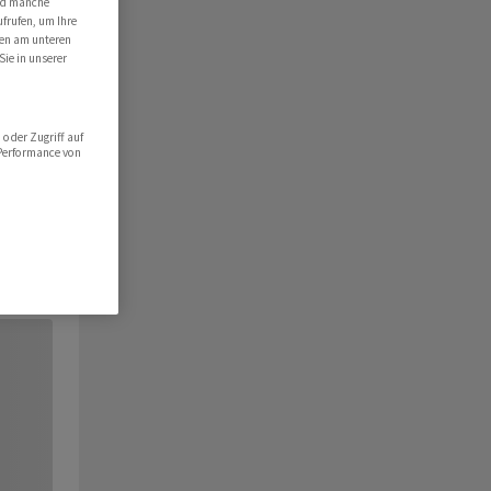
ind manche
ufrufen, um Ihre
ten am unteren
Sie in unserer
oder Zugriff auf
 Performance von