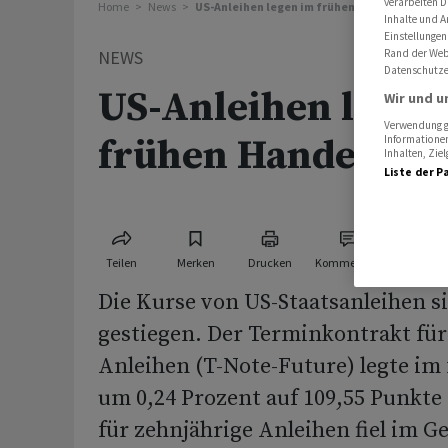
verarbeiten D
Home
News
US-Anleihen legen im frühen Handel zu
Inhalte und A
Einstellungen
Rand der Webs
NEWS
Datenschutze
US-Anleihen legen
Wir und u
Verwendung ge
frühen Handel zu
Informationen
Inhalten, Zi
Liste der P
Teilen
Merken
Drucken
Kommentare
Die Kurse von US-Staatsanleihen s
gestiegen. Der Terminkontrakt für
Anleihen (T-Note-Future) legte im
um 0,24 Prozent auf 109,55 Punkte 
für zehnjährige Anleihen fiel im G