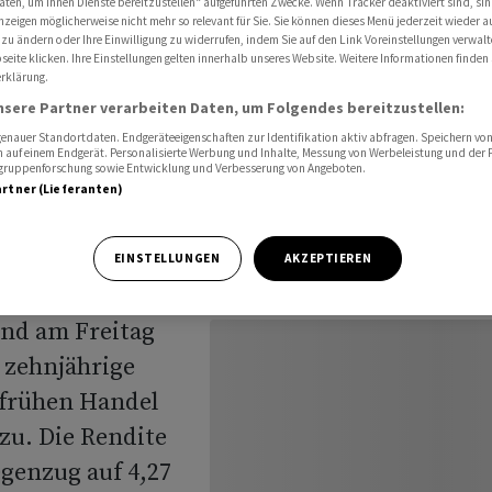
aten, um Ihnen Dienste bereitzustellen“ aufgeführten Zwecke. Wenn Tracker deaktiviert sind, s
nzeigen möglicherweise nicht mehr so relevant für Sie. Sie können dieses Menü jederzeit wieder a
 zu ändern oder Ihre Einwilligung zu widerrufen, indem Sie auf den Link Voreinstellungen verwal
eite klicken. Ihre Einstellungen gelten innerhalb unseres Website. Weitere Informationen finden 
rklärung.
 im
nsere Partner verarbeiten Daten, um Folgendes bereitzustellen:
nauer Standortdaten. Endgeräteeigenschaften zur Identifikation aktiv abfragen. Speichern von 
 auf einem Endgerät. Personalisierte Werbung und Inhalte, Messung von Werbeleistung und der
elgruppenforschung sowie Entwicklung und Verbesserung von Angeboten.
artner (Lieferanten)
EINSTELLUNGEN
AKZEPTIEREN
ind am Freitag
 zehnjährige
 frühen Handel
zu. Die Rendite
egenzug auf 4,27