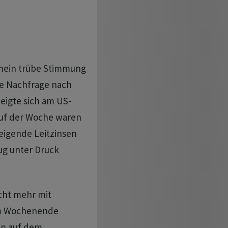
emein trübe Stimmung
re Nachfrage nach
eigte sich am US-
auf der Woche waren
teigende Leitzinsen
ug unter Druck
cht mehr mit
em Wochenende
en auf dem