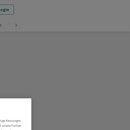
Login
n
Krypto
utige Kennungen
d unsere Partner