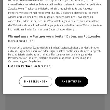
von Akzeptieren aktivieren Sie Tracking-Technologien für die unter „Wir und
gestiegen. An den Finanzmärkten wird weiterhin
unsere Partner verarbeiten Daten, um Ihnen Dienste bereitzustellen“ aufgeführten
Zwecke. Wenn Tracker deaktiviert sind, sind manche Inhalte und Anzeigen
überwiegend davon ausgegangen, dass die US-
möglicherweise nicht mehr so relevant für Sie. Sie können dieses Menü jederzeit
Notenbank im späteren Jahresverlauf die Leitzinsen
wieder aufrufen, um Ihre Einstellungen zu ändern oder Ihre Einwilligung zu
widerrufen, indem Sie auf den Link Voreinstellungen verwalten am unteren Rand
anheben könnte. Impulse von Konjunkturdaten gab es
der Webseite klicken. Ihre Einstellungen gelten innerhalb unseres Website. Weitere
nicht./jsl/men
Informationen finden Sie in unserer Datenschutzerklärung.
Wir und unsere Partner verarbeiten Daten, um Folgendes
(AWP)
bereitzustellen:
Verwendung genauer Standortdaten. Endgeräteeigenschaften zur Identifikation
aktiv abfragen. Speichern von oder Zugriff auf Informationen auf einem Endgerät.
Personalisierte Werbung und Inhalte, Messung von Werbeleistung und der
Performance von Inhalten, Zielgruppenforschung sowie Entwicklung und
Verbesserung von Angeboten.
Liste der Partner (Lieferanten)
EINSTELLUNGEN
AKZEPTIEREN