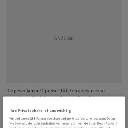
Die gesunkenen Ölpreise stützten die Kurse nur
geringfügig. Nachdem der Iran und Israel ihre
wechselseitigen Angriffe am Montag beendet haben,
Ihre Privatsphäre ist uns wichtig
entspannte sich auch die Lage am Ölmarkt. So wurden
Inflationserwartungen nicht weiter angeheizt. Diese
Wir und unsere
293
-Partner speichern und greifen auf personenbezogene Daten
wie Browserdaten oder eindeutige Kennungen auf Ihrem Gerät zu. Durch Auswahl
waren seit Kriegsbeginn Ende Februar deutlich