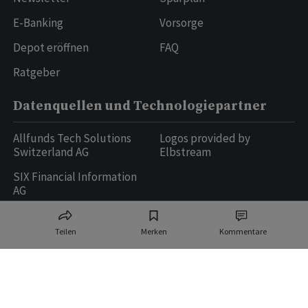
E-Banking
Vorsorge
Depot eröffnen
FAQ
Ratgeber
Datenquellen und Technologiepartner
Allfunds Tech Solutions
Logos provided by
Switzerland AG
Elbstream
SIX Financial Information
AG
Teilen
Merken
Kommentare
Ringier AG | Ringier Medien Schweiz
16
weitere Publikationen