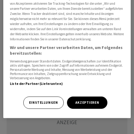
von Akzeptieren aktivieren Sie Tracking-Technologien für die unter „Wir und
für eine Leitzinssenkung in den Vereinigten Staaten in
unsere Partner verarbeiten Daten, um Ihnen Dienste bereitzustellen“ aufgeführten
diesem Jahr sinkt angesichts der Folgen des
Zwecke. Wenn Tracker deaktiviert sind, sind manche Inhalte und Anzeigen
möglicherweise nicht mehr so relevant für Sie. Sie können dieses Menü jederzeit
Energiepreisanstiegs.
wieder aufrufen, um Ihre Einstellungen zu ändern oder Ihre Einwilligung zu
widerrufen, indem Sie auf den Link Voreinstellungen verwalten am unteren Rand
der Webseite klicken. Ihre Einstellungen gelten innerhalb unseres Website. Weitere
Die Kursausschläge am Anleihemarkt hielten sich jedoch
Informationen finden Sie in unserer Datenschutzerklärung.
in Grenzen. Schliesslich beruhigte sich die Lage am
Wir und unsere Partner verarbeiten Daten, um Folgendes
Ölmarkt etwas. Ein Ende der Schliessung der Strasse
bereitzustellen:
von Hormus ist aber weiterhin nicht in Sicht./jsl/he
Verwendung genauer Standortdaten. Endgeräteeigenschaften zur Identifikation
aktiv abfragen. Speichern von oder Zugriff auf Informationen auf einem Endgerät.
Personalisierte Werbung und Inhalte, Messung von Werbeleistung und der
(AWP)
Performance von Inhalten, Zielgruppenforschung sowie Entwicklung und
Verbesserung von Angeboten.
Liste der Partner (Lieferanten)
EINSTELLUNGEN
AKZEPTIEREN