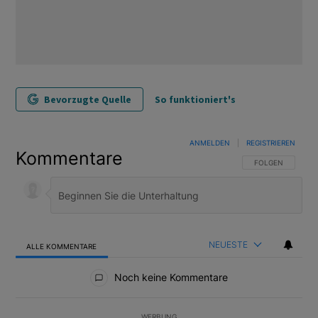
Bevorzugte Quelle
So funktioniert's
ANMELDEN
|
REGISTRIEREN
Kommentare
FOLGE DIESER U
FOLGEN
NEUESTE
ALLE KOMMENTARE
Alle Kommentare
Noch keine Kommentare
WERBUNG