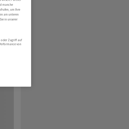
ind manche
ufrufen, um Ihre
ten am unteren
Sie in unserer
oder Zugriff auf
 Performance von