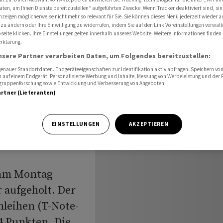
nd stagnieren
aten, um Ihnen Dienste bereitzustellen“ aufgeführten Zwecke. Wenn Tracker deaktiviert sind, s
nzeigen möglicherweise nicht mehr so relevant für Sie. Sie können dieses Menü jederzeit wieder a
 zu ändern oder Ihre Einwilligung zu widerrufen, indem Sie auf den Link Voreinstellungen verwal
eite klicken. Ihre Einstellungen gelten innerhalb unseres Website. Weitere Informationen finden 
rklärung.
en
nsere Partner verarbeiten Daten, um Folgendes bereitzustellen:
ett und
nauer Standortdaten. Endgeräteeigenschaften zur Identifikation aktiv abfragen. Speichern von 
 auf einem Endgerät. Personalisierte Werbung und Inhalte, Messung von Werbeleistung und der
elgruppenforschung sowie Entwicklung und Verbesserung von Angeboten.
artner (Lieferanten)
EINSTELLUNGEN
AKZEPTIEREN
 am Montag
r aufgeholt. Der
leihen (T-Note-
14 Punkten. Die