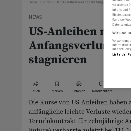
Home
News
US-Anleihen machen Anfangsverluste wett u
verarbeiten D
Inhalte und A
Einstellungen
NEWS
Rand der Webs
Datenschutze
US-Anleihen mach
Wir und u
Anfangsverluste w
Verwendung ge
Informationen
Inhalten, Zi
stagnieren
Liste der P
Teilen
Merken
Drucken
Kommentare
Die Kurse von US-Anleihen haben
anfängliche leichte Verluste wiede
Terminkontrakt für zehnjährige An
Future) verharrte zuletzt bei 111,