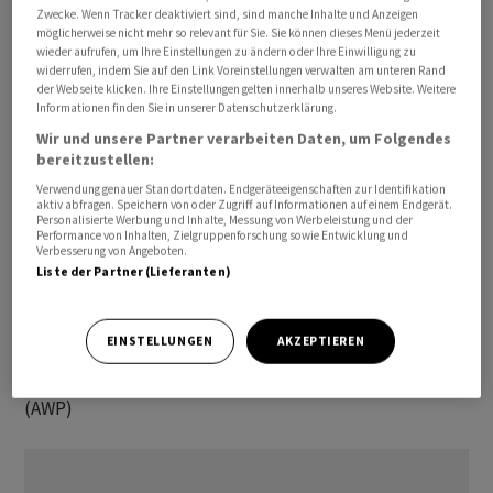
Zwecke. Wenn Tracker deaktiviert sind, sind manche Inhalte und Anzeigen
dass es derzeit keine konkreten Überlegungen zu einer
möglicherweise nicht mehr so relevant für Sie. Sie können dieses Menü jederzeit
raschen geldpolitischen Wende mit sinkenden
wieder aufrufen, um Ihre Einstellungen zu ändern oder Ihre Einwilligung zu
widerrufen, indem Sie auf den Link Voreinstellungen verwalten am unteren Rand
Leitzinsen gibt.
der Webseite klicken. Ihre Einstellungen gelten innerhalb unseres Website. Weitere
Informationen finden Sie in unserer Datenschutzerklärung.
Die am Donnerstag veröffentlichten robusten Zahlen
Wir und unsere Partner verarbeiten Daten, um Folgendes
bereitzustellen:
vom US-Arbeitsmarkt untermauerten diese Haltung:
Die Erstanträge auf Arbeitslosenhilfe gingen auf bereits
Verwendung genauer Standortdaten. Endgeräteeigenschaften zur Identifikation
aktiv abfragen. Speichern von oder Zugriff auf Informationen auf einem Endgerät.
niedrigem Niveau überraschend zurück. Ausserdem
Personalisierte Werbung und Inhalte, Messung von Werbeleistung und der
Performance von Inhalten, Zielgruppenforschung sowie Entwicklung und
bestätigten auch die Stimmungsdaten aus der US-
Verbesserung von Angeboten.
Industrie (PMI) die Robustheit der weltgrössten
Liste der Partner (Lieferanten)
Volkswirtschaft. Sie fielen stärker als erwartet aus und
lagen zudem über der Marke von 50 Punkten, die auf
EINSTELLUNGEN
AKZEPTIEREN
Wachstum hindeutet./ck/he
(AWP)