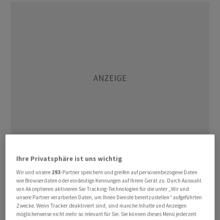
Ihre Privatsphäre ist uns wichtig
Dem Markt fehlte es nach dem Feiertag an Impulsen. Im
Wir und unsere
293
-Partner speichern und greifen auf personenbezogene Daten
Handelsverlauf stehen Zahlen zu den
wie Browserdaten oder eindeutige Kennungen auf Ihrem Gerät zu. Durch Auswahl
von Akzeptieren aktivieren Sie Tracking-Technologien für die unter „Wir und
Industrieaufträgen an. Am Abend (MESZ) wird die US-
unsere Partner verarbeiten Daten, um Ihnen Dienste bereitzustellen“ aufgeführten
Notenbank Fed ihr Protokoll zur jüngsten Sitzung
Zwecke. Wenn Tracker deaktiviert sind, sind manche Inhalte und Anzeigen
möglicherweise nicht mehr so relevant für Sie. Sie können dieses Menü jederzeit
veröffentlichen. Im Juni hatte die Fed bei ihren