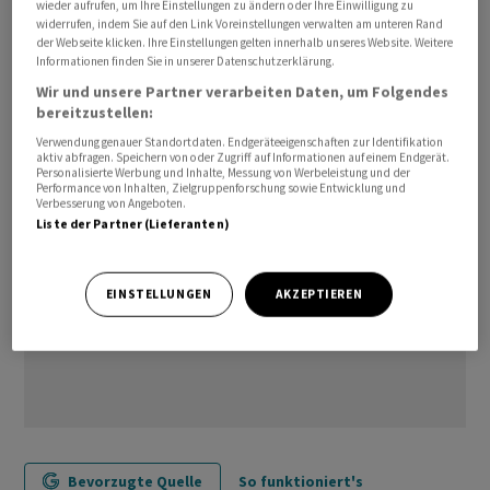
wieder aufrufen, um Ihre Einstellungen zu ändern oder Ihre Einwilligung zu
Zinserhöhungen pausiert. Die Anleger erhoffen sich von
widerrufen, indem Sie auf den Link Voreinstellungen verwalten am unteren Rand
der Webseite klicken. Ihre Einstellungen gelten innerhalb unseres Website. Weitere
der Veröffentlichung Hinweise auf eine mögliche
Informationen finden Sie in unserer Datenschutzerklärung.
Zinserhöhung auf der nächsten Sitzung Ende
Wir und unsere Partner verarbeiten Daten, um Folgendes
Juli./jsl/bgf/he
bereitzustellen:
Verwendung genauer Standortdaten. Endgeräteeigenschaften zur Identifikation
aktiv abfragen. Speichern von oder Zugriff auf Informationen auf einem Endgerät.
Personalisierte Werbung und Inhalte, Messung von Werbeleistung und der
Performance von Inhalten, Zielgruppenforschung sowie Entwicklung und
Verbesserung von Angeboten.
Liste der Partner (Lieferanten)
EINSTELLUNGEN
AKZEPTIEREN
Bevorzugte Quelle
So funktioniert's